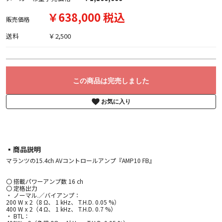
￥638,000 税込
販売価格
送料
￥2,500
この商品は完売しました
お気に入り
▪︎商品説明
マランツの15.4ch AVコントロールアンプ『AMP10 FB』
〇 搭載パワーアンプ数 16 ch
〇 定格出力
・ ノーマル.／バイアンプ：
200 W x 2（8 Ω、 1 kHz、 T.H.D. 0.05 %）
400 W x 2（4 Ω、 1 kHz、 T.H.D. 0.7 %）
・ BTL：