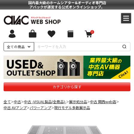
国内最大級のホームシアター&オーディオ専門店
アバックが運営する公式オンラインショップ。
0
全ての商品
カテゴリから探す
全て
中古
中古 -VISUAL製品(全商品)-
展示処分品
中古 関西web店
＞
＞
＞
＞
＞
中古 AVアンプ
パワーアンプ
現行モデル多数展示品
＞
＞