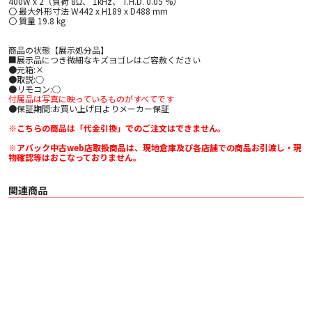
400W x 2（負荷 8Ω、 1kHz、 T.H.D. 0.05 %）
〇 最大外形寸法 W442 x H189 x D488 mm
〇 質量 19.8 kg
商品の状態【展示処分品】
■展示品につき微細なキズヨゴレはご容赦ください
●元箱:×
●取説:○
●リモコン:○
付属品は写真に映っているものがすべてです
●保証期間:お買い上げ日よりメーカー保証
※こちらの商品は「代金引換」でのご注文はできません。
※アバック中古web店取扱商品は、現地倉庫及び各店舗での商品お引渡し・現
物確認等はおこなっておりません。
関連商品