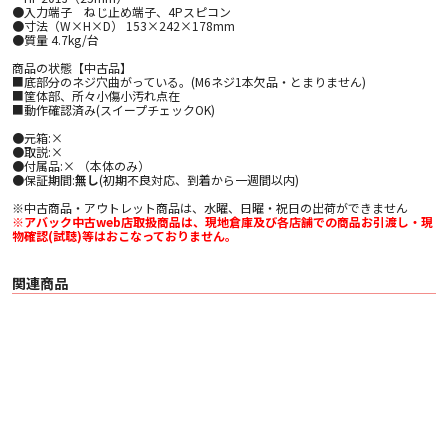
●入力端子 ねじ止め端子、4Pスピコン
●寸法（W×H×D） 153×242×178mm
●質量 4.7kg/台
商品の状態【中古品】
■底部分のネジ穴曲がっている。(M6ネジ1本欠品・とまりません)
■筐体部、所々小傷小汚れ点在
■動作確認済み(スイープチェックOK)
●元箱:×
●取説:×
●付属品:× （本体のみ）
●保証期間:
無し
(初期不良対応、到着から一週間以内)
※中古商品・アウトレット商品は、水曜、日曜・祝日の出荷ができません
※アバック中古web店取扱商品は、現地倉庫及び各店舗での商品お引渡し・現
物確認(試聴)等はおこなっておりません。
関連商品