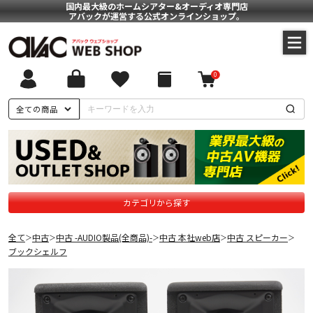
国内最大級のホームシアター&オーディオ専門店
アバックが運営する公式オンラインショップ。
0
全ての商品
カテゴリから探す
全て
中古
中古 -AUDIO製品(全商品)-
中古 本社web店
中古 スピーカー
＞
＞
＞
＞
＞
ブックシェルフ