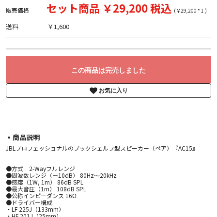
セット商品 ￥29,200 税込
販売価格
(￥29,200 * 1 )
送料
￥1,600
この商品は完売しました
お気に入り
▪︎商品説明
JBLプロフェッショナルのブックシェルフ型スピーカー（ペア）『AC15』
●方式 2-Wayフルレンジ
●周波数レンジ（－10dB） 80Hz～20kHz
●感度（1W, 1m） 86dB SPL
●最大音圧（1m） 108dB SPL
●公称インピーダンス 16Ω
●ドライバー構成
・LF 225J（133mm）
・HF 201J（25mm）