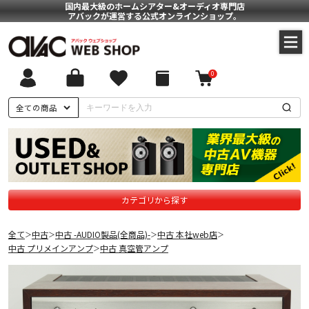
国内最大級のホームシアター&オーディオ専門店
アバックが運営する公式オンラインショップ。
0
全ての商品
カテゴリから探す
全て
中古
中古 -AUDIO製品(全商品)-
中古 本社web店
＞
＞
＞
＞
中古 プリメインアンプ
中古 真空管アンプ
＞