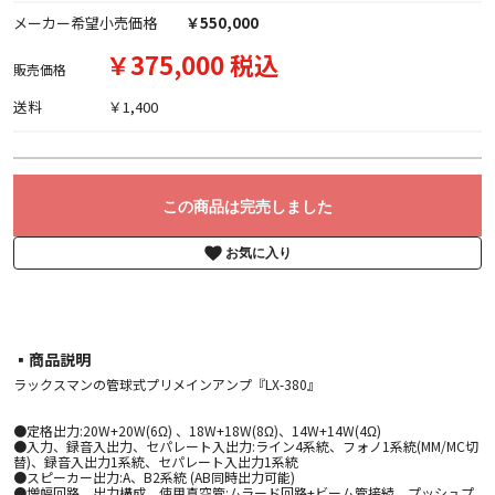
メーカー希望小売価格
￥550,000
￥375,000 税込
販売価格
送料
￥1,400
この商品は完売しました
お気に入り
▪︎商品説明
ラックスマンの管球式プリメインアンプ『LX-380』
●定格出力:20W+20W(6Ω) 、18W+18W(8Ω)、14W+14W(4Ω)
●入力、録音入出力、セパレート入出力:ライン4系統、フォノ1系統(MM/MC切
替)、録音入出力1系統、セパレート入出力1系統
●スピーカー出力:A、B2系統 (AB同時出力可能)
●増幅回路、出力構成、使用真空管:ムラード回路+ビーム管接続、プッシュプ