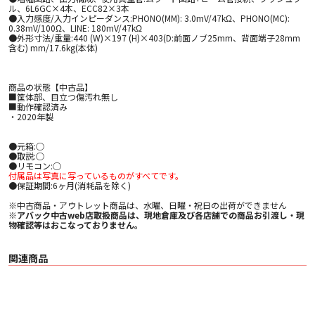
ル、6L6GC×4本、ECC82×3本
●入力感度/入力インピーダンス:PHONO(MM): 3.0mV/47kΩ、PHONO(MC):
0.38mV/100Ω、LINE: 180mV/47kΩ
●外形寸法/重量:440 (W)×197 (H)×403(D:前面ノブ25mm、背面端子28mm
含む) mm/17.6kg(本体)
商品の状態【中古品】
■筐体部、目立つ傷汚れ無し
■動作確認済み
・2020年製
●元箱:○
●取説:○
●リモコン:○
付属品は写真に写っているものがすべてです。
●保証期間:6ヶ月(消耗品を除く)
※中古商品・アウトレット商品は、水曜、日曜・祝日の出荷ができません
※アバック中古web店取扱商品は、現地倉庫及び各店舗での商品お引渡し・現
物確認等はおこなっておりません。
関連商品