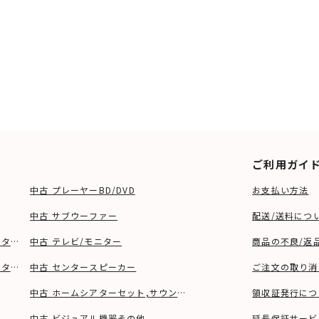
ご利用ガイ
中古 プレーヤーBD/DVD
お支払い方法
中古 サブウーファー
配送/送料につ
ーター、ウーファー等)
中古 テレビ/モニター
商品の不良/返
タンド等)
中古 センタースピーカー
ご注文の取り消
中古 ホームシアターセット,サウンドバー
領収証発行につ
中古 ビジュアル機器その他
延長保証サービ