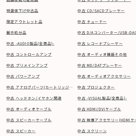
特選値下げ中古品
中古 CD/SACDプレーヤー
限定アウトレット品
中古 チューナー
展示処分品
中古 D/Aコンバーター/USB-DA
中古 -AUDIO製品(全商品)-
中古 レコードプレーヤー
中古 コントロールアンプ
中古 オーディオ機器その他
中古 プリメインアンプ
中古 MD/DATプレーヤー
中古 パワーアンプ
中古 オーディオアクセサリー
中古 アナログパーツ(カートリッジ、シェル等)
中古 プロジェクター
中古 ヘッドホン/イヤホン関連
中古 -VISUAL製品(全商品)-
中古 オーディオケーブル
中古 HDMI/DVIケーブル
中古 スピーカーケーブル
中古 映像アクセサリー(HDMIケ
中古 スピーカー
中古 スクリーン