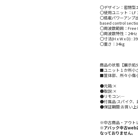
〇デザイン：密閉型
〇使用ユニット：LF 2 x
〇搭載パワーアンプ出力：2 x 
based control secti
〇周波数範囲：Free Fiel
〇周波数特性：24Hz at 9
〇寸法(H x W x D) : 39
〇重さ：34kg
商品の状態【展示処
■ユニット１か所小
■筐体部、所々小傷
●元箱:×
●取説:×
●リモコン:―
●付属品:スパイク、
●保証期間:お買い上
※中古商品・アウト
※アバック中古we
なっておりません。