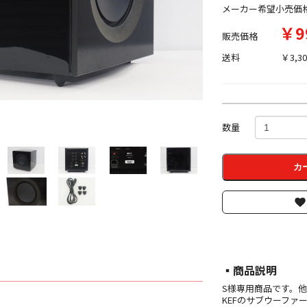
メーカー希望小売価
￥9
販売価格
送料
￥3,30
数量
カ
▪︎商品説明
S様専用商品です。
KEFのサブウーファー『R