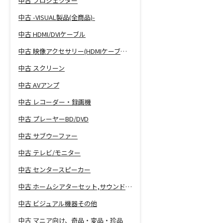
中古 プロジェクター
中古 -VISUAL製品(全商品)-
中古 HDMI/DVIケーブル
中古 映像アクセサリー(HDMIケーブル等)
中古 スクリーン
中古 AVアンプ
中古 レコーダー・録画機
中古 プレーヤーBD/DVD
中古 サブウーファー
中古 テレビ/モニター
中古 センタースピーカー
中古 ホームシアターセット,サウンドバー
中古 ビジュアル機器その他
中古 マニア向け、奇品・変品・珍品