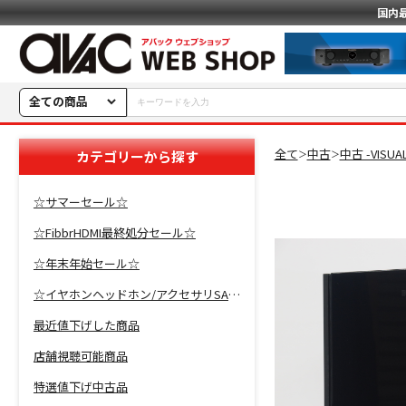
国内
全ての商品
全て
中古
中古 -VISU
カテゴリーから探す
＞
＞
☆サマーセール☆
☆FibbrHDMI最終処分セール☆
☆年末年始セール☆
☆イヤホンヘッドホン/アクセサリSALE☆
最近値下げした商品
店舗視聴可能商品
特選値下げ中古品