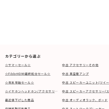
カテゴリーから選ぶ
☆サマーセール☆
中古 アクセサリーその他
☆FibbrHDMI最終処分セール☆
中古 真空管アンプ
☆年末年始セール☆
中古 スピーカーユニット(ツイ
☆イヤホンヘッドホン/アクセサリSALE☆
中古 スピーカーアクセサリー(ス
最近値下げした商品
中古 オーディオラック、ボード
店舗視聴可能商品
中古 ネットワークプレーヤー