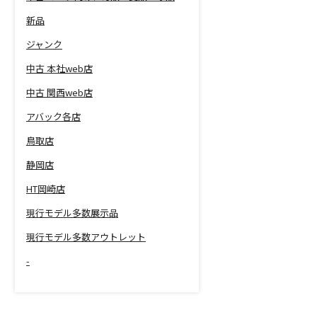
新品
ジャンク
中古 本社web店
中古 関西web店
アバック各店
鳥取店
静岡店
HT岡崎店
現行モデル多数展示品
現行モデル多数アウトレット
-