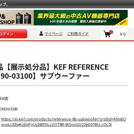
ップ。
0
マイページ
ご利用ガイド
￥0
ログイン
【展示処分品】KEF REFERENCE
90-03100】サブウーファー
EB店
ERENCE8B
https://jp.kef.com/products/reference-8b-subwoofer?srsltid=AfmBO
ooqLLEllwKzbnPyUu5BlfOLzZOT8R-BiSooGU22gD07BU-cOL0j