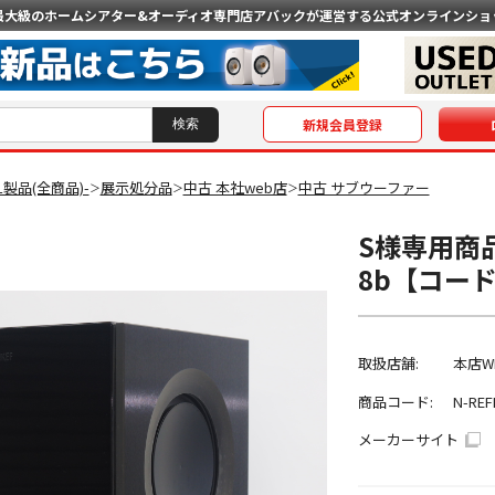
最大級のホームシアター&オーディオ専門店
アバックが運営する公式オンラインショ
新規会員登録
AL製品(全商品)-
展示処分品
中古 本社web店
中古 サブウーファー
＞
＞
＞
S様専用商品
8b【コード
取扱店舗:
本店W
商品コード:
N-REF
メーカーサイト