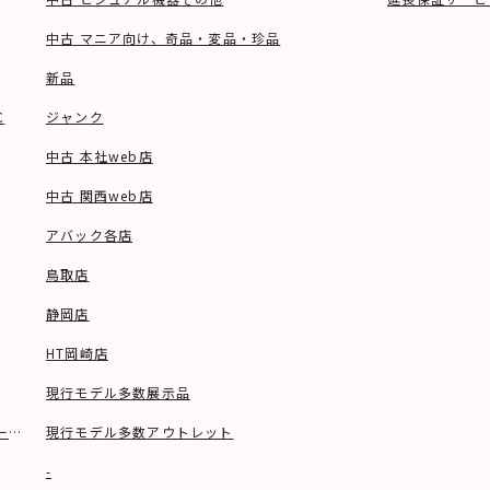
中古 マニア向け、奇品・変品・珍品
新品
C
ジャンク
中古 本社web店
中古 関西web店
アバック各店
鳥取店
静岡店
HT岡崎店
現行モデル多数展示品
ーブル等)
現行モデル多数アウトレット
-