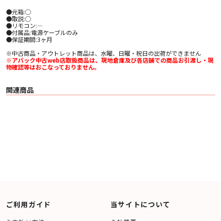
●元箱:○
●取説:○
●リモコン:―
●付属品:電源ケーブルのみ
●保証期間:3ヶ月
※中古商品・アウトレット商品は、水曜、日曜・祝日の出荷ができません
※アバック中古web店取扱商品は、現地倉庫及び各店舗での商品お引渡し・現
物確認等はおこなっておりません。
関連商品
ご利用ガイド
当サイトについて