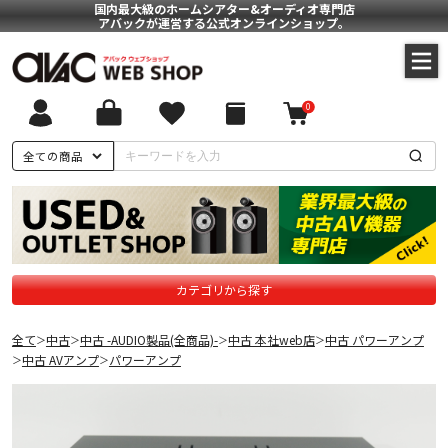
国内最大級のホームシアター&オーディオ専門店
アバックが運営する公式オンラインショップ。
0
全ての商品
カテゴリから探す
全て
中古
中古 -AUDIO製品(全商品)-
中古 本社web店
中古 パワーアンプ
＞
＞
＞
＞
中古 AVアンプ
パワーアンプ
＞
＞