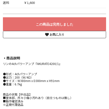
送料
￥1,600
この商品は完売しました
お気に入り
▪︎商品説明
リンの4chパワーアンプ『AKURATE4200/1』
●形式：4chパワーアンプ
●出力：200（W/4Ω）
●サイズ：W380mm x D380mm x H91mm
●重量：6.7kg
商品の状態【中古品】
■筐体部、所々小傷小汚れあり（目立つものは無し）
■動作確認済み
※正規代理店品