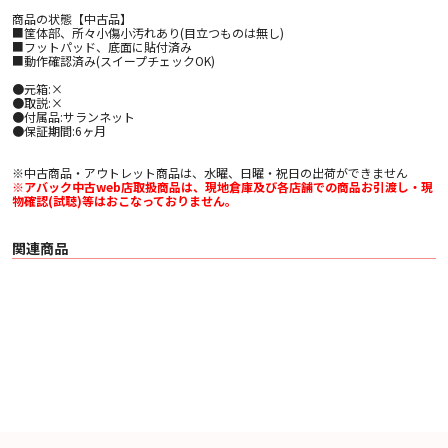
商品の状態【中古品】
■筐体部、所々小傷小汚れあり(目立つものは無し)
■フットパッド、底面に貼付済み
■動作確認済み(スイープチェックOK)
●元箱:×
●取説:×
●付属品:サランネット
●保証期間:6ヶ月
※中古商品・アウトレット商品は、水曜、日曜・祝日の出荷ができません
※アバック中古web店取扱商品は、現地倉庫及び各店舗での商品お引渡し・現
物確認(試聴)等はおこなっておりません。
関連商品