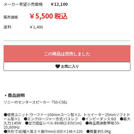
メーカー希望小売価格
￥12,100
￥5,500 税込
販売価格
送料
￥1,400
この商品は完売しました
お気に入り
▪︎商品説明
ソニーのセンタースピーカー『SS-CS8』
●使用ユニット:ウーファー100mmコーン型×2、トゥイーター25mmソフトド
ーム型×1 ●エンクロージャー方式:バスレフ ●インピーダンス:6Ω ●最大
入力:145W ●出力音圧レベル:86dB(2.83V/1m) ●再生周波数帯域:55-
25,000Hz
●外形寸法(幅×高さ×奥行mm):430×146×220 ●質量:約5.0Kg