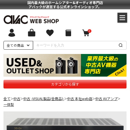
国内最大級のホームシアター&オーディオ専門店
アバックが運営する公式オンラインショップ。
0
全ての商品
カテゴリから探す
全て
中古
中古 -VISUAL製品(全商品)-
中古 本社web店
中古 AVアンプ
＞
＞
＞
＞
＞
一体型