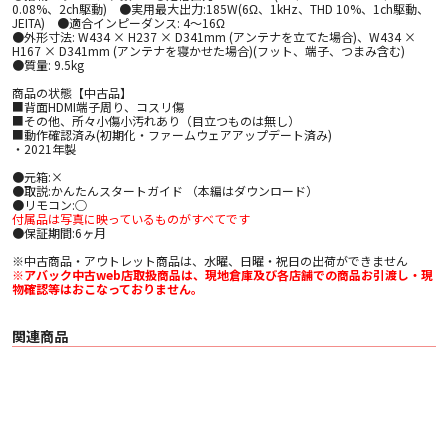
0.08%、2ch駆動) ●実用最大出力:185W(6Ω、1kHz、THD 10%、1ch駆動、
JEITA) ●適合インピーダンス: 4～16Ω
●外形寸法: W434 × H237 × D341mm (アンテナを立てた場合)、W434 ×
H167 × D341mm (アンテナを寝かせた場合)(フット、端子、つまみ含む)
●質量: 9.5kg
商品の状態【中古品】
■背面HDMI端子周り、コスリ傷
■その他、所々小傷小汚れあり（目立つものは無し）
■動作確認済み(初期化・ファームウェアアップデート済み)
・2021年製
●元箱:×
●取説:かんたんスタートガイド （本編はダウンロード）
●リモコン:○
付属品は写真に映っているものがすべてです
●保証期間:6ヶ月
※中古商品・アウトレット商品は、水曜、日曜・祝日の出荷ができません
※アバック中古web店取扱商品は、現地倉庫及び各店舗での商品お引渡し・現
物確認等はおこなっておりません。
関連商品