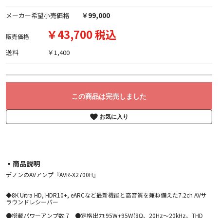
メーカー希望小売価格
￥99,000
￥43,700 税込
販売価格
送料
￥1,400
この商品は完売しました
お気に入り
▪︎商品説明
デノンのAVアンプ『AVR-X2700H』
◆8K Uitra HD, HDR10+, eARCなど最新機能と高音質を兼ね備えた7.2ch AVサ
ラウンドレシーバー
●搭載パワーアンプ数:7 ●定格出力:95W+95W(8Ω、20Hz～20kHz、THD