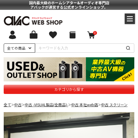
国内最大級のホームシアター&オーディオ専門店
アバックが運営する公式オンラインショップ。
0
全ての商品
カテゴリから探す
全て
中古
中古 -VISUAL製品(全商品)-
中古 本社web店
中古 スクリーン
＞
＞
＞
＞