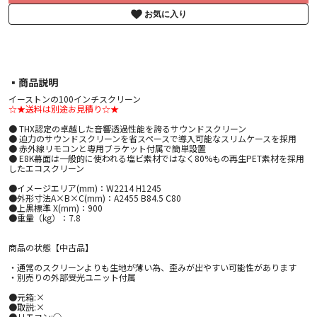
お気に入り
▪︎商品説明
イーストンの100インチスクリーン
☆★送料は別途お見積り☆★
● THX認定の卓越した音響透過性能を誇るサウンドスクリーン
● 迫力のサウンドスクリーンを省スペースで導入可能なスリムケースを採用
● 赤外線リモコンと専用ブラケット付属で簡単設置
● E8K幕面は一般的に使われる塩ビ素材ではなく80%もの再生PET素材を採用
したエコスクリーン
●イメージエリア(mm)：W2214 H1245
●外形寸法A×B×C(mm)：A2455 B84.5 C80
●上黒標準 X(mm)：900
●重量（kg）：7.8
商品の状態【中古品】
・通常のスクリーンよりも生地が薄い為、歪みが出やすい可能性があります
・別売りの外部受光ユニット付属
●元箱:×
●取説:×
●リモコン:○