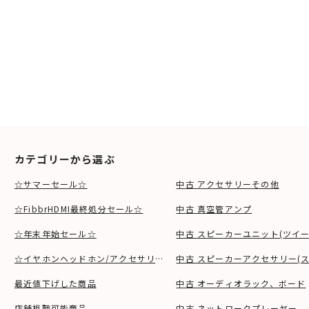
カテゴリーから選ぶ
☆サマーセール☆
中古 アクセサリーその他
☆FibbrHDMI最終処分セール☆
中古 真空管アンプ
☆年末年始セール☆
中古 スピーカーユニット(ツイ
☆イヤホンヘッドホン/アクセサリSALE☆
中古 スピーカーアクセサリー(ス
最近値下げした商品
中古 オーディオラック、ボード
店舗視聴可能商品
中古 ネットワークプレーヤー