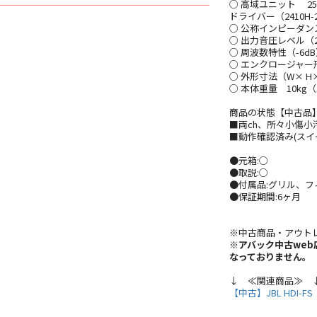
○ 高域ユニット 25
ドライバー（2410H-
○ 公称インピーダン
○ 出力音圧レベル（2.8
○ 周波数特性（-6dB）
○ エンクロージャ
○ 外形寸法（W× H×
○ 本体重量 10kg（
商品の状態【中古品
■両ch、所々小傷
■動作確認済み(スイ
●元箱:○
●取説:○
●付属品:グリル、フ
●保証期間:6ヶ月
※中古商品・アウト
※アバック中古we
なっておりません。
↓ ≪関連商品≫ 
【中古】JBL HDI-