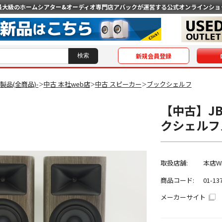
最大級のホームシアター&オーディオ専門店
アバックが運営する公式オンラインショ
新規会員登録
O製品(全商品)-
中古 本社web店
中古 スピーカー
ブックシェルフ
＞
＞
＞
【中古】JBL
クシェルフ
取扱店舗:
本店W
商品コード:
01-13
メーカーサイト