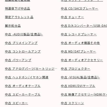
特選値下げ中古品
中古 CD/SACDプレーヤー
限定アウトレット品
中古 チューナー
展示処分品
中古 D/Aコンバーター/USB-DA
中古 -AUDIO製品(全商品)-
中古 レコードプレーヤー
中古 プリメインアンプ
中古 オーディオ機器その他
中古 コントロールアンプ
中古 MD/DATプレーヤー
中古 パワーアンプ
中古 オーディオアクセサリー
中古 アナログパーツ(カートリッジ、シェル等)
中古 プロジェクター
中古 ヘッドホン/イヤホン関連
中古 -VISUAL製品(全商品)-
中古 オーディオケーブル
中古 HDMI/DVIケーブル
中古 スピーカーケーブル
中古 映像アクセサリー(HDMIケ
中古 スピーカー
中古 スクリーン