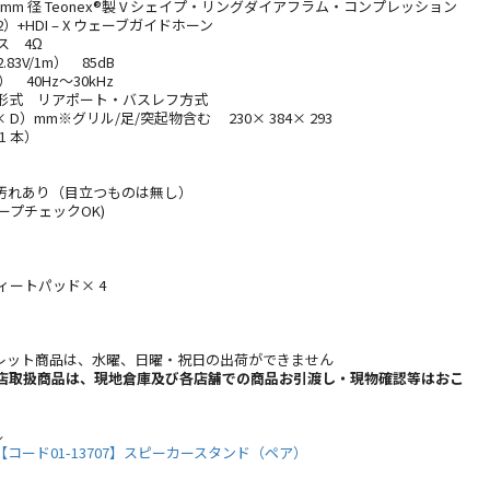
mm 径 Teonex®製 V シェイプ・リングダイアフラム・コンプレッション
2）+HDI – X ウェーブガイドホーン
ス 4Ω
3V/1m） 85dB
 40Hz～30kHz
ー形式 リアポート・バスレフ方式
 D）mm※グリル/足/突起物含む 230× 384× 293
1 本）
】
小汚れあり（目立つものは無し）
ープチェックOK)
ィートパッド× 4
レット商品は、水曜、日曜・祝日の出荷ができません
b店取扱商品は、現地倉庫及び各店舗での商品お引渡し・現物確認等はおこ
↓
FS【コード01-13707】スピーカースタンド（ペア）