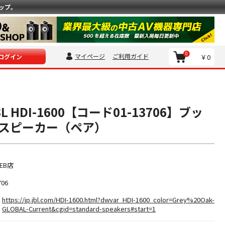
ップ。
0
マイページ
ご利用ガイド
￥0
ログイン
 HDI-1600【コード01-13706】ブッ
スピーカー（ペア）
EB店
706
https://jp.jbl.com/HDI-1600.html?dwvar_HDI-1600_color=Grey%20Oak-
GLOBAL-Current&cgid=standard-speakers#start=1