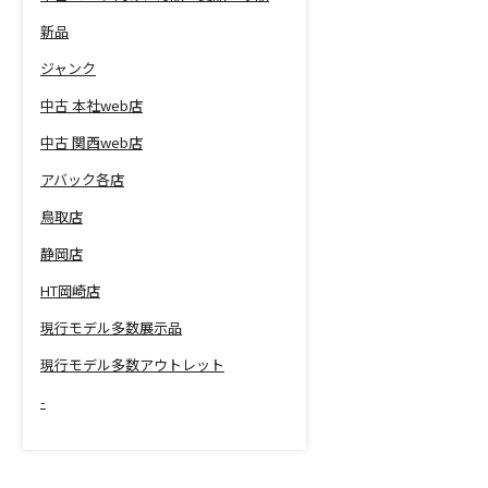
新品
ジャンク
中古 本社web店
中古 関西web店
アバック各店
鳥取店
静岡店
HT岡崎店
現行モデル多数展示品
現行モデル多数アウトレット
-