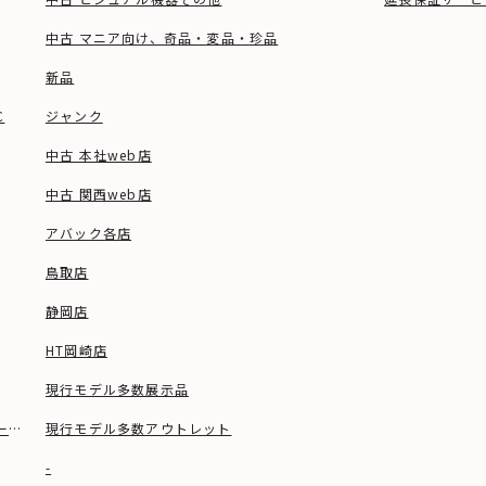
中古 マニア向け、奇品・変品・珍品
新品
C
ジャンク
中古 本社web店
中古 関西web店
アバック各店
鳥取店
静岡店
HT岡崎店
現行モデル多数展示品
ーブル等)
現行モデル多数アウトレット
-