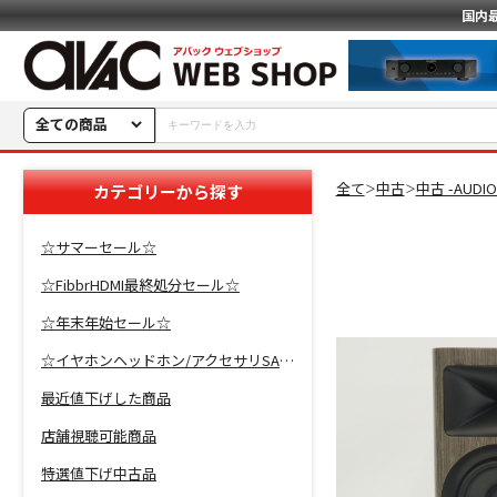
国内
全ての商品
全て
中古
中古 -AUDI
カテゴリーから探す
＞
＞
☆サマーセール☆
☆FibbrHDMI最終処分セール☆
☆年末年始セール☆
☆イヤホンヘッドホン/アクセサリSALE☆
最近値下げした商品
店舗視聴可能商品
特選値下げ中古品