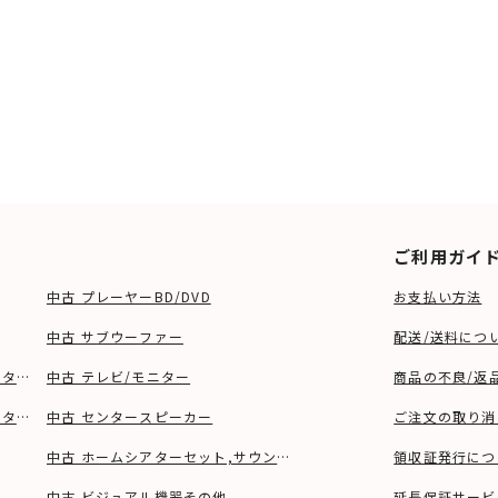
ご利用ガイ
中古 プレーヤーBD/DVD
お支払い方法
中古 サブウーファー
配送/送料につ
ーター、ウーファー等)
中古 テレビ/モニター
商品の不良/返
タンド等)
中古 センタースピーカー
ご注文の取り消
中古 ホームシアターセット,サウンドバー
領収証発行につ
中古 ビジュアル機器その他
延長保証サービ