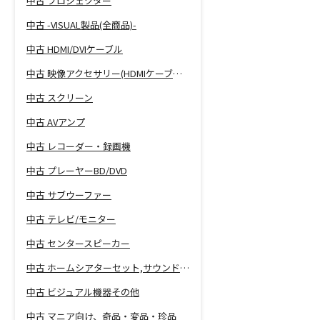
中古 プロジェクター
中古 -VISUAL製品(全商品)-
中古 HDMI/DVIケーブル
中古 映像アクセサリー(HDMIケーブル等)
中古 スクリーン
中古 AVアンプ
中古 レコーダー・録画機
中古 プレーヤーBD/DVD
中古 サブウーファー
中古 テレビ/モニター
中古 センタースピーカー
中古 ホームシアターセット,サウンドバー
中古 ビジュアル機器その他
中古 マニア向け、奇品・変品・珍品