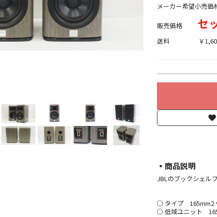
メーカー希望小売価
セッ
販売価格
送料
￥1,60
▪︎商品説明
JBLのブックシェルフス
○ タイプ 165mm
○ 低域ユニット 165