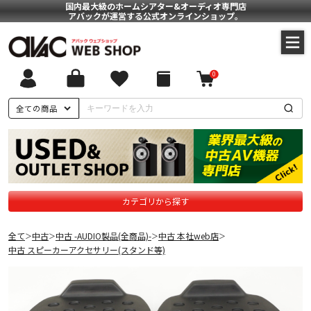
国内最大級のホームシアター&オーディオ専門店
アバックが運営する公式オンラインショップ。
0
全ての商品
カテゴリから探す
全て
中古
中古 -AUDIO製品(全商品)-
中古 本社web店
＞
＞
＞
＞
中古 スピーカーアクセサリー(スタンド等)