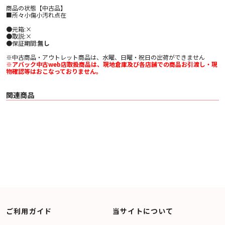
商品の状態【中古品】
■所々小傷小汚れ点在
●元箱:×
●取説:×
●保証期間:
無し
※中古商品・アウトレット商品は、水曜、日曜・祝日の出荷ができません
※アバック中古web店取扱商品は、現地倉庫及び各店舗での商品お引渡し・現
物確認等はおこなっておりません。
関連商品
ご利用ガイド
当サイトについて