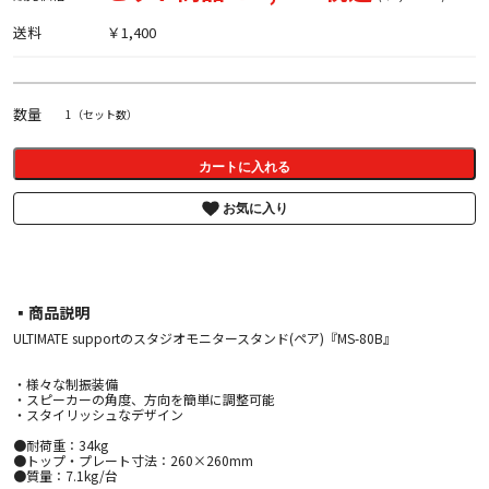
送料
￥1,400
数量
1（セット数）
カートに入れる
お気に入り
▪︎商品説明
ULTIMATE supportのスタジオモニタースタンド(ペア)『MS-80B』
・様々な制振装備
・スピーカーの角度、方向を簡単に調整可能
・スタイリッシュなデザイン
●耐荷重：34kg
●トップ・プレート寸法：260×260mm
●質量：7.1kg/台