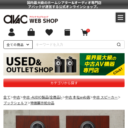
国内最大級のホームシアター&オーディオ専門店
アバックが運営する公式オンラインショップ。
0
全ての商品
カテゴリから探す
全て
中古
中古 -AUDIO製品(全商品)-
中古 本社web店
中古 スピーカー
＞
＞
＞
＞
＞
ブックシェルフ
特価展示処分品
＞