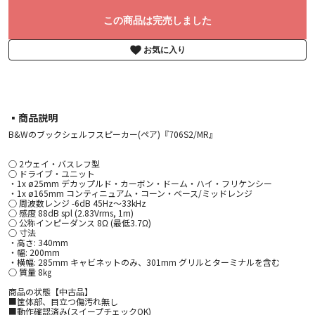
この商品は完売しました
お気に入り
▪︎商品説明
B&Wのブックシェルフスピーカー(ペア)『706S2/MR』
○ 2ウェイ・バスレフ型
○ ドライブ・ユニット
・1x ø25mm デカップルド・カーボン・ドーム・ハイ・フリケンシー
・1x ø165mm コンティニュアム・コーン・ベース/ミッドレンジ
○ 周波数レンジ -6dB 45Hz～33kHz
○ 感度 88dB spl (2.83Vrms, 1m)
○ 公称インピーダンス 8Ω (最低3.7Ω)
○ 寸法
・高さ: 340mm
・幅: 200mm
・横幅: 285mm キャビネットのみ、301mm グリルとターミナルを含む
○ 質量 8㎏
商品の状態【中古品】
■筐体部、目立つ傷汚れ無し
■動作確認済み(スイープチェックOK)