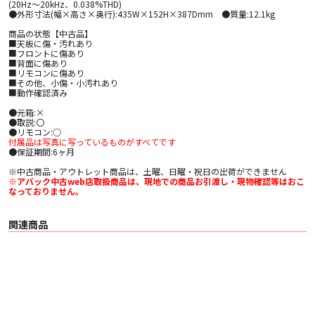
(20Hz～20kHz、0.038%THD)
●外形寸法(幅×高さ×奥行):435W×152H×387Dmm ●質量:12.1kg
商品の状態【中古品】
■天板に傷・汚れあり
■フロントに傷あり
■背面に傷あり
■リモコンに傷あり
■その他、小傷・小汚れあり
■動作確認済み
●元箱:×
●取説:〇
●リモコン:○
付属品は写真に写っているものがすべてです
●保証期間:6ヶ月
※中古商品・アウトレット商品は、土曜、日曜・祝日の出荷ができません
※アバック中古web店取扱商品は、現地での商品お引渡し・現物確認等はおこ
なっておりません。
関連商品