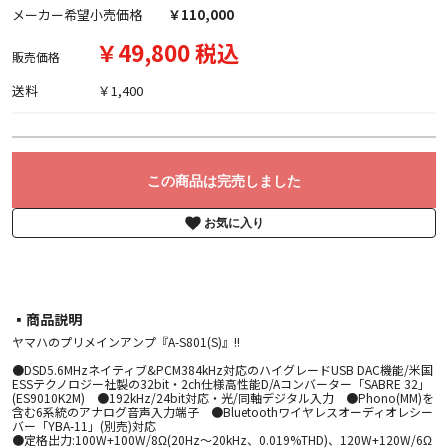
メーカー希望小売価格
￥110,000
￥49,800 税込
販売価格
送料
￥1,400
この商品は完売しました
お気に入り
▪︎商品説明
ヤマハのプリメインアンプ『A-S801(S)』!!
●DSD5.6MHzネイティブ&PCM384kHz対応のハイグレードUSB DAC機能/米国
ESSテクノロジー社製の32bit・2ch仕様高性能D/Aコンバーター「SABRE 32」
(ES9010K2M) ●192kHz/24bit対応・光/同軸デジタル入力 ●Phono(MM)を
含む6系統のアナログ音声入力端子 ●Bluetoothワイヤレスオーディオレシー
バー「YBA-11」(別売)対応
●定格出力:100W+100W/8Ω(20Hz～20kHz、0.019%THD)、120W+120W/6Ω