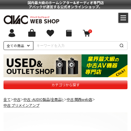
国内最大級のホームシアター&オーディオ専門店
アバックが運営する公式オンラインショップ。
0
全ての商品
カテゴリから探す
全て
中古
中古 -AUDIO製品(全商品)-
中古 関西web店
＞
＞
＞
＞
中古 プリメインアンプ