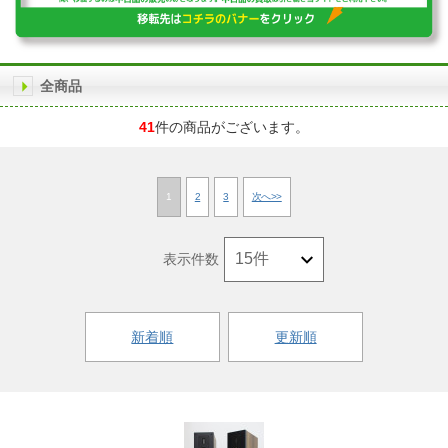
全商品
41
件の商品がございます。
1
2
3
次へ>>
表示件数
新着順
更新順