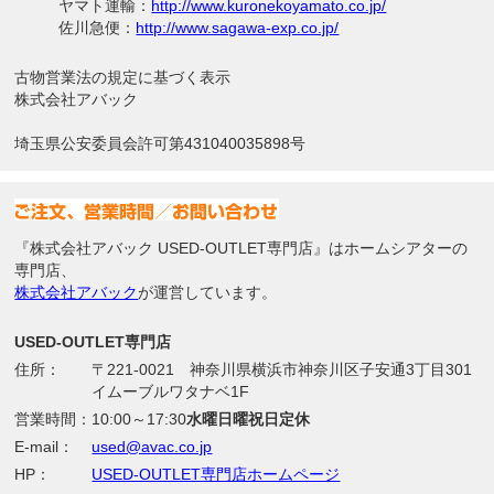
ヤマト運輸：
http://www.kuronekoyamato.co.jp/
佐川急便：
http://www.sagawa-exp.co.jp/
古物営業法の規定に基づく表示
株式会社アバック
埼玉県公安委員会許可第431040035898号
『株式会社アバック USED-OUTLET専門店』はホームシアターの
専門店、
株式会社アバック
が運営しています。
USED-OUTLET専門店
住所：
〒221-0021 神奈川県横浜市神奈川区子安通3丁目301
イムーブルワタナベ1F
営業時間：
10:00～17:30
水曜日曜祝日定休
E-mail：
used@avac.co.jp
HP：
USED-OUTLET専門店ホームページ