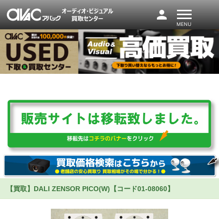
person
MENU
【買取】DALI ZENSOR PICO(W)【コード01-08060】