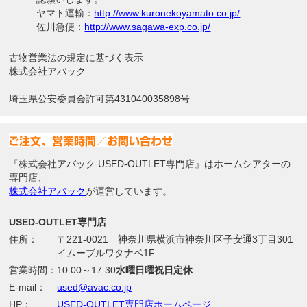
ヤマト運輸：
http://www.kuronekoyamato.co.jp/
佐川急便：
http://www.sagawa-exp.co.jp/
古物営業法の規定に基づく表示
株式会社アバック
埼玉県公安委員会許可第431040035898号
『株式会社アバック USED-OUTLET専門店』はホームシアターの
専門店、
株式会社アバック
が運営しています。
USED-OUTLET専門店
住所：
〒221-0021 神奈川県横浜市神奈川区子安通3丁目301
イムーブルワタナベ1F
営業時間：
10:00～17:30
水曜日曜祝日定休
E-mail：
used@avac.co.jp
HP：
USED-OUTLET専門店ホームページ