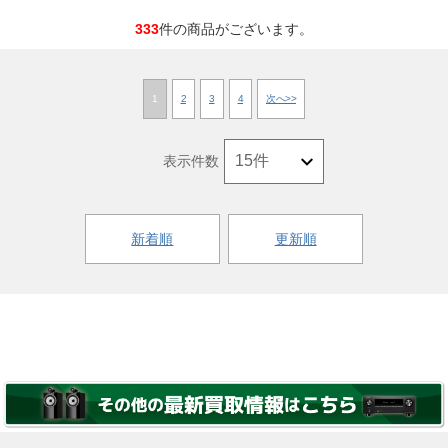
333
件の商品がございます。
1
2
3
4
次へ>>
表示件数
新着順
更新順