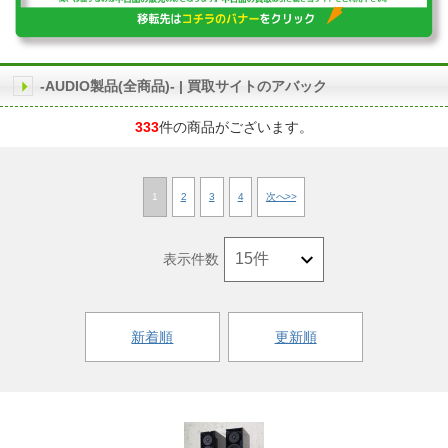
-AUDIO製品(全商品)- | 買取サイトのアバック
333
件の商品がございます。
1
2
3
4
次へ>>
表示件数
新着順
更新順