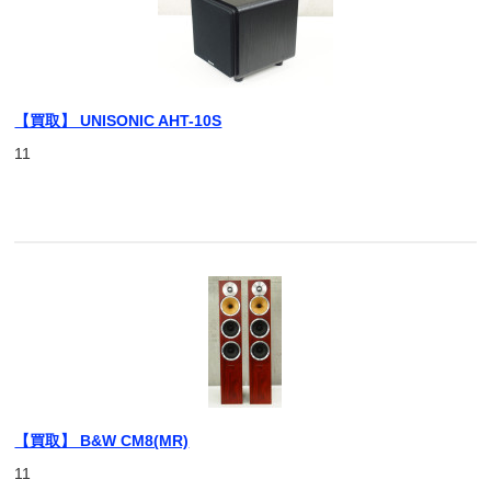
【買取】 UNISONIC AHT-10S
11
【買取】 B&W CM8(MR)
11