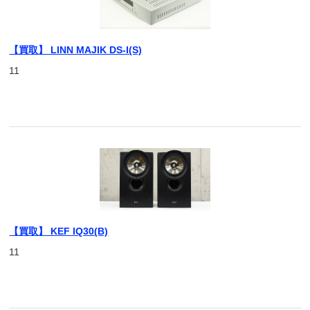
【買取】 LINN MAJIK DS-I(S)
11
【買取】 KEF IQ30(B)
11