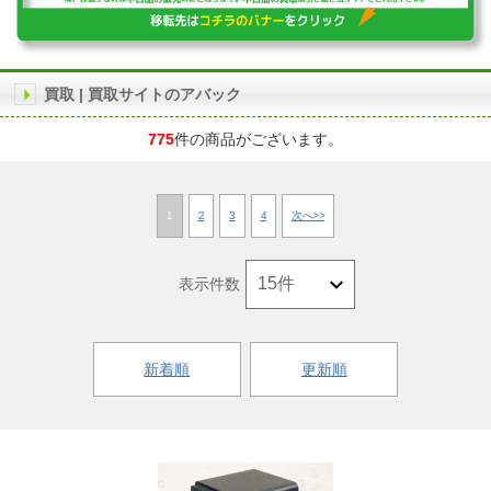
買取 | 買取サイトのアバック
775
件の商品がございます。
1
2
3
4
次へ>>
表示件数
新着順
更新順