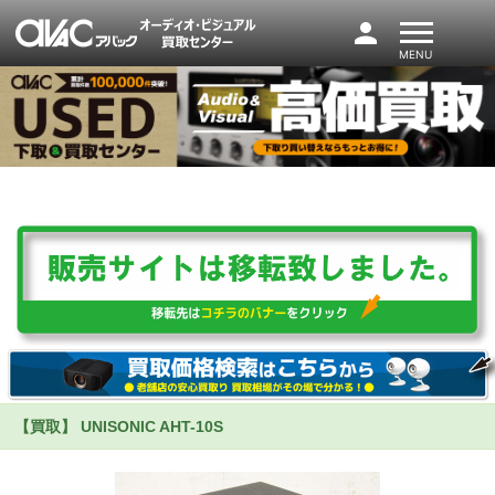
person
MENU
【買取】 UNISONIC AHT-10S