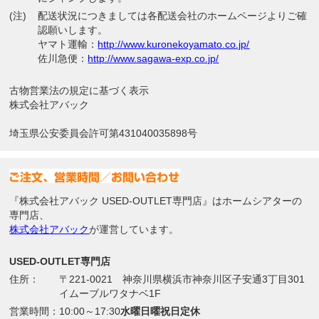
(注)
配送状況につきましては各配送会社のホームページよりご確
認願いします。
ヤマト運輸：
http://www.kuronekoyamato.co.jp/
佐川急便：
http://www.sagawa-exp.co.jp/
古物営業法の規定に基づく表示
株式会社アバック
埼玉県公安委員会許可第431040035898号
『株式会社アバック USED-OUTLET専門店』はホームシアターの
専門店、
株式会社アバック
が運営しています。
USED-OUTLET専門店
住所：
〒221-0021 神奈川県横浜市神奈川区子安通3丁目301
イムーブルワタナベ1F
営業時間：
10:00～17:30
水曜日曜祝日定休