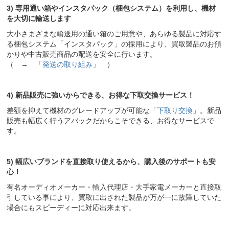
3) 専用通い箱やインスタパック（梱包システム）を利用し、機材
を大切に輸送します
大小さまざまな輸送用の通い箱のご用意や、あらゆる製品に対応す
る梱包システム「インスタパック」の採用により、買取製品のお預
かりや中古販売商品の配送を安全に行います。
（ →
「発送の取り組み」
）
4) 新品販売に強いからできる、お得な下取交換サービス！
差額を抑えて機材のグレードアップが可能な「
下取り交換
」。新品
販売も幅広く行うアバックだからこそできる、お得なサービスで
す。
5) 幅広いブランドを直接取り使えるから、購入後のサポートも安
心！
有名オーディオメーカー・輸入代理店・大手家電メーカーと直接取
引している事により、買取に出された製品が万が一に故障していた
場合にもスピーディーに対応出来ます。