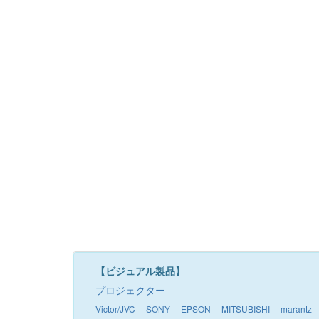
【ビジュアル製品】
プロジェクター
Victor/JVC
SONY
EPSON
MITSUBISHI
marantz