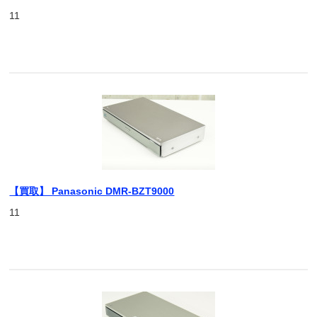
11
【買取】 Panasonic DMR-BZT9000
11