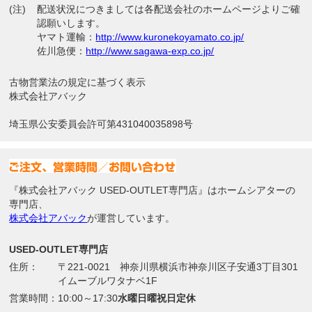
(注)
配送状況につきましては各配送会社のホームページよりご確
認願いします。
ヤマト運輸：
http://www.kuronekoyamato.co.jp/
佐川急便：
http://www.sagawa-exp.co.jp/
古物営業法の規定に基づく表示
株式会社アバック
埼玉県公安委員会許可第431040035898号
『株式会社アバック USED-OUTLET専門店』はホームシアターの
専門店、
株式会社アバック
が運営しています。
USED-OUTLET専門店
住所：
〒221-0021 神奈川県横浜市神奈川区子安通3丁目301
イムーブルワタナベ1F
営業時間：
10:00～17:30
水曜日曜祝日定休