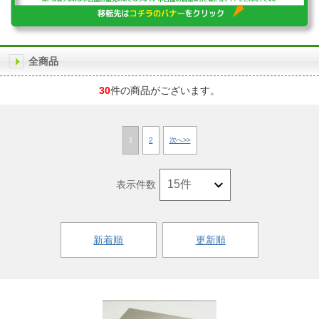
全商品
30
件の商品がございます。
1
2
次へ>>
表示件数
新着順
更新順