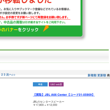
1
2
3
次へ>>
新着順
更新順
表
【買取】JBL A66 Center【コード01-05909】
JBLのセンタースピーカー
￥17,800→￥12,000