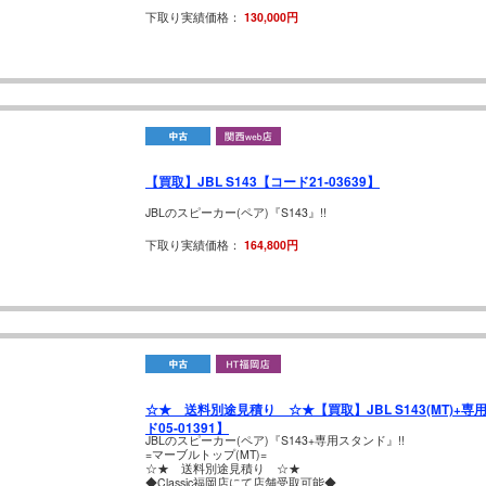
下取り実績価格：
130,000円
【買取】JBL S143【コード21-03639】
JBLのスピーカー(ペア)『S143』!!
下取り実績価格：
164,800円
☆★ 送料別途見積り ☆★【買取】JBL S143(MT)+
ド05-01391】
JBLのスピーカー(ペア)『S143+専用スタンド』!!
=マーブルトップ(MT)=
☆★ 送料別途見積り ☆★
◆Classic福岡店にて店舗受取可能◆