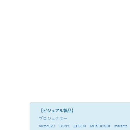
【ビジュアル製品】
プロジェクター
Victor/JVC
SONY
EPSON
MITSUBISHI
marantz