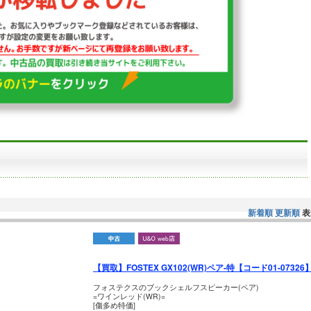
新着順
更新順
表
【買取】FOSTEX GX102(WR)ペア-特【コード01-07326
フォステクスのブックシェルフスピーカー(ペア)
=ワインレッド(WR)=
[傷多め特価]