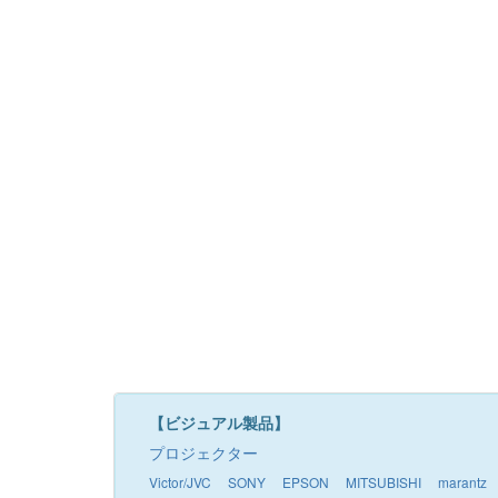
【ビジュアル製品】
プロジェクター
Victor/JVC
SONY
EPSON
MITSUBISHI
marantz