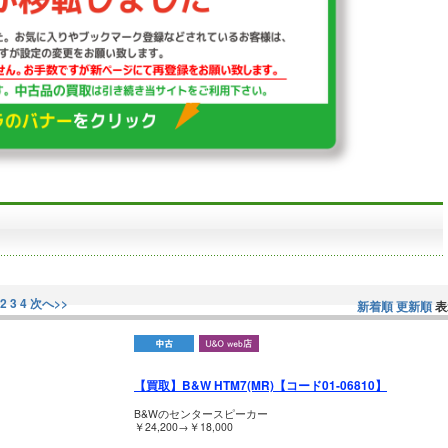
2
3
4
次へ>>
新着順
更新順
表
【買取】B&W HTM7(MR)【コード01-06810】
B&Wのセンタースピーカー
￥24,200→￥18,000