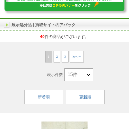
展示処分品 | 買取サイトのアバック
40
件の商品がございます。
1
2
3
次へ>>
表示件数
新着順
更新順