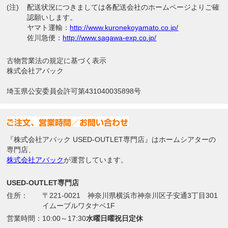
(注)
配送状況につきましては各配送会社のホームページよりご確
認願いします。
ヤマト運輸：
http://www.kuronekoyamato.co.jp/
佐川急便：
http://www.sagawa-exp.co.jp/
古物営業法の規定に基づく表示
株式会社アバック
埼玉県公安委員会許可第431040035898号
『株式会社アバック USED-OUTLET専門店』はホームシアターの
専門店、
株式会社アバック
が運営しています。
USED-OUTLET専門店
住所：
〒221-0021 神奈川県横浜市神奈川区子安通3丁目301
イムーブルワタナベ1F
営業時間：
10:00～17:30
水曜日曜祝日定休