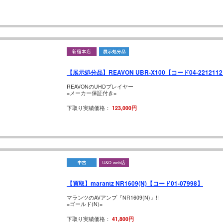
【展示処分品】REAVON UBR-X100【コード04-221211
REAVONのUHDプレイヤー
=メーカー保証付き=
下取り実績価格：
123,000円
【買取】marantz NR1609(N)【コード01-07998】
マランツのAVアンプ『NR1609(N)』!!
=ゴールド(N)=
下取り実績価格：
41,800円