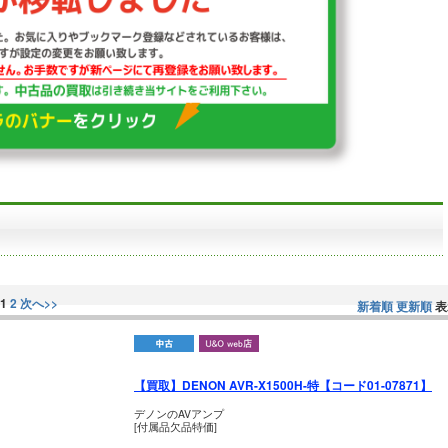
1
2
次へ>>
新着順
更新順
表
【買取】DENON AVR-X1500H-特【コード01-07871】
デノンのAVアンプ
[付属品欠品特価]