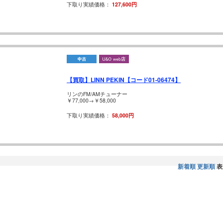
下取り実績価格：
127,600円
【買取】LINN PEKIN【コード01-06474】
リンのFM/AMチューナー
￥77,000→￥58,000
下取り実績価格：
58,000円
新着順
更新順
表