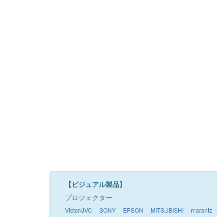
【ビジュアル製品】
プロジェクター
Victor/JVC
SONY
EPSON
MITSUBISHI
marantz