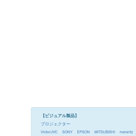
【ビジュアル製品】
プロジェクター
Victor/JVC
SONY
EPSON
MITSUBISHI
marantz