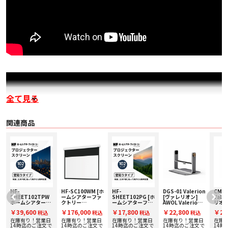
全て見る
関連商品
HF-
HF-SC100WM [ホ
HF-
DGS-01 Valerion
CMB-
SHEET102TPW
ームシアターファ
SHEET102PG [ホ
[ヴァレリオン]
Valerio
ホームシアターフ
クトリー
ームシアターファ
AWOL Valerion
リオン]
ァクトリー シート
produced by
クトリー
Max(Vision
Mast
￥39,600
￥176,000
￥17,800
￥22,800
￥24
税込
税込
税込
税込
タイプ102インチ
avac] 電動スクリ
produced by
Master Max) 対
天吊
高画質スクリーン
ーン 【100イン
avac] スタンド不
応ジンバルスタン
在庫有り！営業日
在庫有り！営業日
在庫有り！営業日
在庫有り！営業日
在庫
[貼って剥がせるタ
チ】
要のシートタイプ
ド
で
14時迄のご注文で
14時迄のご注文で
14時迄のご注文で
14時迄のご注文で
14時