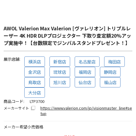
AWOL Valerion Max Valerion [ヴァレリオン] トリプルレ
ーザー 4K HDR DLPプロジェクター 下取り査定額20%アッ
プ実施中！【台数限定でジンバルスタンドプレゼント！】
展示店舗:
横浜店
新宿店
名古屋店
梅田店
金沢店
琉球店
福岡店
静岡店
鳥取店
旭川店
仙台店
福山店
大分店
商品コード:
LTP3700
https://www.valerion.com/jp/visionmaster_line#se
メーカーサイト
tup
メーカー希望小売価格