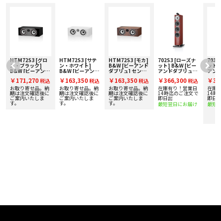
• スリム化されたエンクロージャー
• アルミ削り出しのソリッドボディ・トゥイーター
• トゥイーター・オン・トップを初採用（703 S3、 HTM71 S3）
• 改良された2点デカップリング・システム
• バイオミメティックサスペンション（フロア型のみ）
• コンティニュアムコーン・ミッドレンジ／ミッドバス
• エアロフォイル・バス・コーン（ペーパースキン）
• 改良された台座（フロア型のみ、本シリーズでは固定が必須）
• 下向きのバスレフポート （702 S3のみ）
HTM72S3 [グロ
HTM72S3 [サテ
HTM72S3 [モカ]
702S3 [ローズナ
703S
ス・ブラック]
ン・ホワイト]
B&W [ビーアンド
ット] B&W [ビー
ット]
• 改良されたスピーカー端子
B&W [ビーアンド
B&W [ビーアンド
ダブリュ] センタ
アンドダブリュ]
アン
• アップグレードされた磁気回路、シャーシ、クロスオーバー
ダブリュ] センタ
ダブリュ] センタ
ースピーカー [1
トールボーイスピ
トー
￥171,270
￥163,350
￥163,350
￥366,300
￥31
• 新デザインのグリル
込
税込
税込
税込
税込
ースピーカー [1
ースピーカー [1
台] 下取り査定額
ーカー [1台] 下取
ーカー
• カラーバリエーション：グロスブラック、ホワイト、ローズナッ
ッ
台] 下取り査定額
台] 下取り査定額
20%アップ実施
り査定額20%アッ
り査定
お取り寄せ品。納
お取り寄せ品。納
お取り寄せ品。納
在庫有り！営業日
在庫
20%アップ実施
20%アップ実施
中！
プ実施中！
プ実
で
期は注文確認後に
期は注文確認後に
期は注文確認後に
14時迄のご注文で
14時
ト、 モカウッド（新色）
中！
ご案内いたしま
中！
ご案内いたしま
ご案内いたしま
即日出
即日
す。
す。
す。
最短翌日にお届け
最短
■ 仕様
〇 技術的特徴
・ デカップリング・カーボンドーム・トゥイーター
・ Continuum™コーン FST™ バス / ミッドレンジ
・ Flowport™
〇 仕様 2ウェイ・バスレフ型
〇 ドライブ・ユニット
・ 25mm デカップリング・カーボンドーム・トゥイーター×1
・ 130mm コンティニュアム・コーン・バス / ミッドレンジ×2
〇 周波数レンジ 48Hz - 33kHz
〇 周波数レスポンス（基準値に対し+/-3dB）70Hz - 28kHz
〇 感度（軸上1m / 2.83Vrms）87dB
〇 高調波歪率
・ 2次および3次高調波（90dB、軸上 1m）
・ 1%未満（100Hz - 22kHz）
・ 0.5%未満（200Hz - 22kHz）
〇 公称インピーダンス 8Ω（最小 4.3Ω）