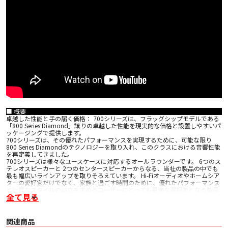
■ 概要
卓越した性能と手の届く価格： 700シリーズは、フラッグシップモデルである
「800 Series Diamond」譲りの卓越した性能を現実的な価格と設置しやすいパ
ッケージングで提供します。
700シリーズは、その優れたパフォーマンスを実現するために、可能な限り
800 Series Diamondのテクノロジーを取り入れ、このクラスにおける音響性能
を再定義してきました。
700シリーズは様々なユースケースに対応するオールラウンダーです。 6つのス
テレオスピーカーと 2つのセンタースピーカーからなる、当社の製品の中でも
最も幅広いラインアップを取りそろえています。 Hi-Fiオーディオやホームシア
ターの愛好家だけでなく、家族と過ごす時間のために、優れたパフォーマンス
と上質なスタイルの両立を求めるユーザーにとっても最適な選択肢となる製品
全て見る
です。
■ 特長
• カーブしたフロントバッフル
関連商品
• ポッドに収められ、バッフルから突き出たドライバー