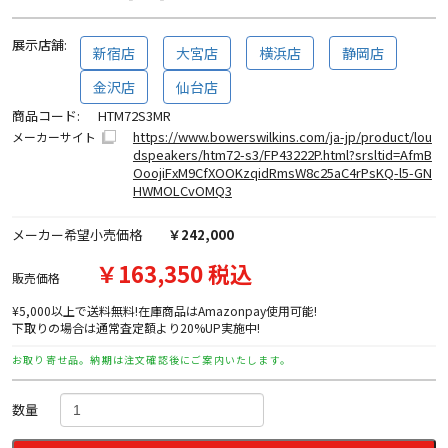
展示店舗:
新宿店
大宮店
横浜店
静岡店
金沢店
仙台店
商品コード:
HTM72S3MR
https://www.bowerswilkins.com/ja-jp/product/lou
メーカーサイト
dspeakers/htm72-s3/FP43222P.html?srsltid=AfmB
OoojiFxM9CfXOOKzqidRmsW8c25aC4rPsKQ-l5-GN
HWMOLCvOMQ3
メーカー希望小売価格
￥242,000
￥163,350 税込
販売価格
¥5,000以上で送料無料!在庫商品はAmazonpay使用可能!
下取りの場合は通常査定額より20%UP実施中!
お取り寄せ品。納期は注文確認後にご案内いたします。
数量