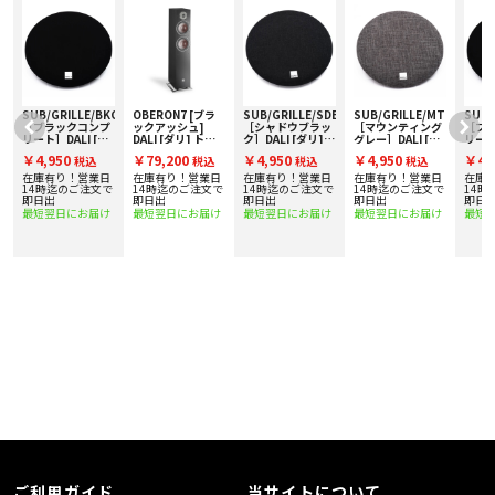
TG
SUB/GRILLE/BKC
OBERON7 [ブラ
SUB/GRILLE/SDB
SUB/GRILLE/MTG
SUB/
［ブラックコンプ
ックアッシュ]
［シャドウブラッ
［マウンティング
［ブ
リート］DALI [ダ
DALI [ダリ] トー
ク］DALI [ダリ]
グレー］DALI [ダ
リート
リ] SUBE9N用グ
ルボーイスピーカ
SUBE9N用グリル
リ] SUBE9N用グ
リ] 
￥4,950
￥79,200
￥4,950
￥4,950
￥4,
税込
税込
税込
税込
リル 1枚
ー [1台] 下取り査
1枚
リル 1枚
リル 
定額20%アップ実
在庫有り！営業日
在庫有り！営業日
在庫有り！営業日
在庫有り！営業日
在庫
施中！
で
14時迄のご注文で
14時迄のご注文で
14時迄のご注文で
14時迄のご注文で
14時
即日出
即日出
即日出
即日出
即日
最短翌日にお届け
最短翌日にお届け
最短翌日にお届け
最短翌日にお届け
最短
ご利用ガイド
当サイトについて