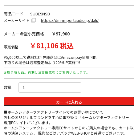
商品コード:
SUBE9NSB
https://dm-importaudio.jp/dali/
メーカーサイト
メーカー希望小売価格
￥97,900
￥81,106 税込
販売価格
¥5,000以上で送料無料!在庫商品はAmazonpay使用可能!
下取りの場合は通常査定額より20%UP実施中!
お取り寄せ品。納期は注文確認後にご案内いたします。
数量
カートに入れる
■ホームシアターファクトリーサイトでのお買い物について
弊社のオリジナルブランドを中心に取り扱う「ホームシアターファクトリー」
専用ECサイトがございます。
ホームシアターファクトリー専用ECサイトからのご購入の場合でも、カート以
降の決済システム、 規約などはアバックWEB-SHOPと共通でございます。