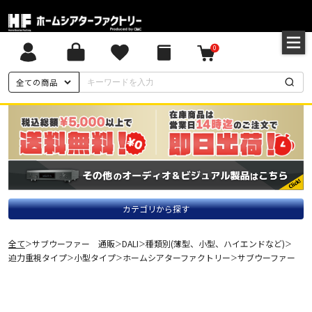
0
全ての商品
カテゴリから探す
全て
サブウーファー 通販
DALI
種類別(薄型、小型、ハイエンドなど)
＞
＞
＞
＞
迫力重視タイプ
小型タイプ
ホームシアターファクトリー
サブウーファー
＞
＞
＞