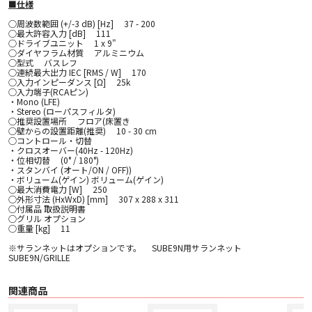
■仕様
○周波数範囲 (+/-3 dB) [Hz] 37 - 200
○最大許容入力 [dB] 111
○ドライブユニット 1 x 9"
○ダイヤフラム材質 アルミニウム
○型式 バスレフ
○連続最大出力 IEC [RMS / W] 170
○入力インピーダンス [Ω] 25k
○入力端子(RCAピン)
・Mono (LFE)
・Stereo (ローパスフィルタ)
○推奨設置場所 フロア(床置き
○壁からの設置距離(推奨) 10 - 30 cm
○コントロール・切替
・クロスオーバー(40Hz - 120Hz)
・位相切替 (0° / 180°)
・スタンバイ (オート/ON / OFF))
・ボリューム(ゲイン) ボリューム(ゲイン)
○最大消費電力 [W] 250
○外形寸法 (HxWxD) [mm] 307 x 288 x 311
○付属品 取扱説明書
○グリル オプション
○重量 [kg] 11
※サランネットはオプションです。 SUBE9N用サランネット
SUBE9N/GRILLE
関連商品