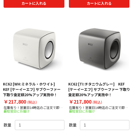
カートに入れる
カートに入れる
KC62 [WH:ミネラル・ホワイト]
KC62 [TI:チタニウムグレー] KEF
KEF [ケーイーエフ] サブウーファー
[ケーイーエフ] サブウーファー 下取り
下取り査定額20%アップ実施中！
査定額20%アップ実施中！
￥217,800
￥217,800
(税込)
(税込)
在庫有り！営業日14時迄のご注文で即日
在庫有り！営業日14時迄のご注文で即日
最短翌日にお届け
最短翌日にお届け
出荷！
出荷！
数量
数量