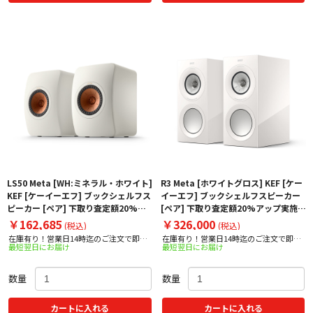
LS50 Meta [WH:ミネラル・ホワイト]
R3 Meta [ホワイトグロス] KEF [ケー
KEF [ケーイーエフ] ブックシェルフス
イーエフ] ブックシェルフスピーカー
ピーカー [ペア] 下取り査定額20%ア
[ペア] 下取り査定額20%アップ実施
ップ実施中！
中！
￥162,685
￥326,000
(税込)
(税込)
在庫有り！営業日14時迄のご注文で即日
在庫有り！営業日14時迄のご注文で即日
最短翌日にお届け
最短翌日にお届け
出荷！
出荷！
数量
数量
カートに入れる
カートに入れる