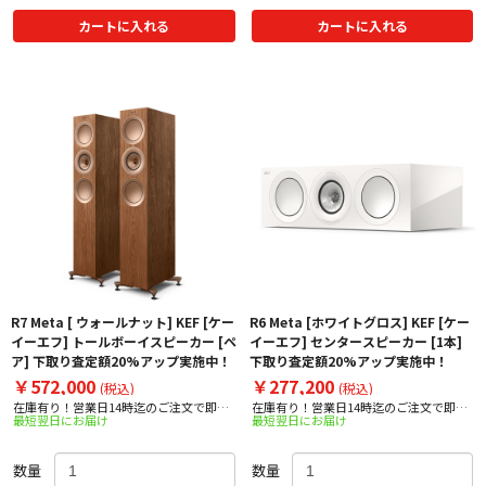
カートに入れる
カートに入れる
R7 Meta [ ウォールナット] KEF [ケー
R6 Meta [ホワイトグロス] KEF [ケー
イーエフ] トールボーイスピーカー [ペ
イーエフ] センタースピーカー [1本]
ア] 下取り査定額20%アップ実施中！
下取り査定額20%アップ実施中！
￥572,000
￥277,200
(税込)
(税込)
在庫有り！営業日14時迄のご注文で即日
在庫有り！営業日14時迄のご注文で即日
最短翌日にお届け
最短翌日にお届け
出荷！
出荷！
数量
数量