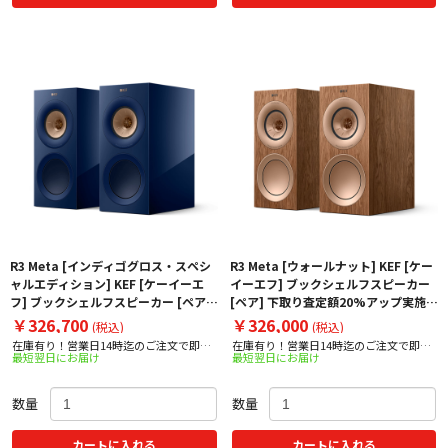
R3 Meta [インディゴグロス・スペシ
R3 Meta [ウォールナット] KEF [ケー
ャルエディション] KEF [ケーイーエ
イーエフ] ブックシェルフスピーカー
フ] ブックシェルフスピーカー [ペア]
[ペア] 下取り査定額20%アップ実施
下取り査定額20%アップ実施中！
中！
￥326,700
￥326,000
(税込)
(税込)
在庫有り！営業日14時迄のご注文で即日
在庫有り！営業日14時迄のご注文で即日
最短翌日にお届け
最短翌日にお届け
出荷！
出荷！
数量
数量
カートに入れる
カートに入れる