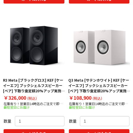
R3 Meta [ブラックグロス] KEF [ケー
Q3 Meta [サテンホワイト] KEF [ケー
イーエフ] ブックシェルフスピーカー
イーエフ] ブックシェルフスピーカー
[ペア] 下取り査定額20%アップ実施
[ペア] 下取り査定額20%アップ実施
中！
中！
￥326,000
￥108,900
(税込)
(税込)
在庫有り！営業日14時迄のご注文で即日
在庫有り！営業日14時迄のご注文で即日
最短翌日にお届け
最短翌日にお届け
出荷！
出荷！
数量
数量