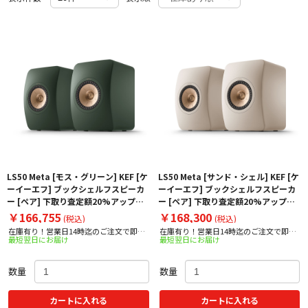
LS50 Meta [モス・グリーン] KEF [ケ
LS50 Meta [サンド・シェル] KEF [ケ
ーイーエフ] ブックシェルフスピーカ
ーイーエフ] ブックシェルフスピーカ
ー [ペア] 下取り査定額20%アップ実
ー [ペア] 下取り査定額20%アップ実
施中！
施中！
￥166,755
￥168,300
(税込)
(税込)
在庫有り！営業日14時迄のご注文で即日
在庫有り！営業日14時迄のご注文で即日
最短翌日にお届け
最短翌日にお届け
出荷！
出荷！
数量
数量
カートに入れる
カートに入れる