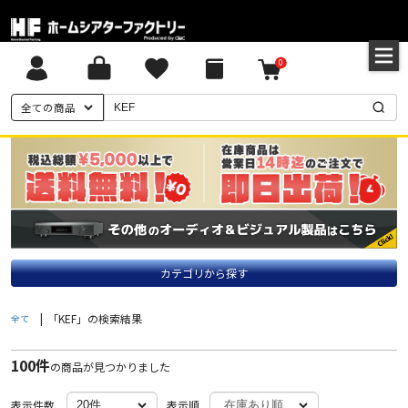
0
全ての商品
カテゴリから探す
|
「KEF」の検索結果
全て
100件
の商品が見つかりました
表示件数
表示順