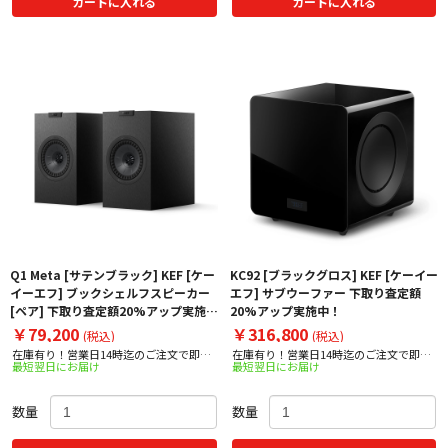
カートに入れる
カートに入れる
Q1 Meta [サテンブラック] KEF [ケー
KC92 [ブラックグロス] KEF [ケーイー
イーエフ] ブックシェルフスピーカー
エフ] サブウーファー 下取り査定額
[ペア] 下取り査定額20%アップ実施
20%アップ実施中！
中！
￥79,200
￥316,800
(税込)
(税込)
在庫有り！営業日14時迄のご注文で即日
在庫有り！営業日14時迄のご注文で即日
最短翌日にお届け
最短翌日にお届け
出荷！
出荷！
数量
数量