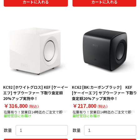
カートに入れる
カートに入れる
KC92 [ホワイトグロス] KEF [ケーイー
KC62 [BK:カーボンブラック] KEF
エフ] サブウーファー 下取り査定額
[ケーイーエフ] サブウーファー 下取り
20%アップ実施中！
査定額20%アップ実施中！
￥316,800
￥217,800
(税込)
(税込)
在庫有り！営業日14時迄のご注文で即日
在庫有り！営業日14時迄のご注文で即日
最短翌日にお届け
最短翌日にお届け
出荷！
出荷！
数量
数量