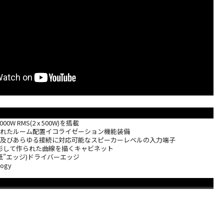
W RMS(2 x 500W)を搭載
されたルーム配置イコライゼーション機能装備
onnect及びあらゆる接続に対応可能なスピーカーレベルの入力端子
形して作られた曲線を描くキャビネット
”折り紙”エッジ)ドライバーエッジ
logy
ore フォース・キャンセレーション
 x 6.5” ドライバー
DB) 11Hz – 200Hz