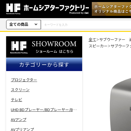
全ての商品
全て
サブウーファー 
＞
スピーカー
サブウーフ
＞
カテゴリーから探す
プロジェクター
スクリーン
テレビ
UHD BDプレーヤー/BDプレーヤー/BDレコーダー
AVアンプ
AVプリアンプ