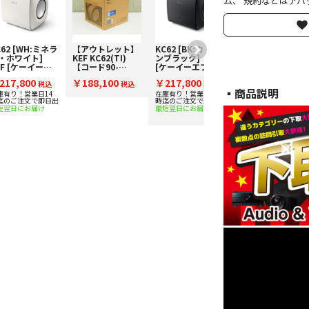
ム、 規約などはアバ
C62 [WH:ミネラ
【アウトレット】
KC62 [BK:カーボ
・ホワイト]
KEF KC62(TI)
ンブラック] KEF
EF [ケーイーエ
【コード90-
[ケーイーエフ] サ
] サブウーファ
02930】サブウー
ブウーファー 下取
217,800
￥188,100
￥217,800
 下取り査定額
税込
ファー
税込
り査定額20%アッ
税込
▪︎商品説明
0%アップ実施
プ実施中！
庫有り！営業日14
在庫有り！営業日14
迄のご注文で即日出
時迄のご注文で即日出
！
短翌日にお届け
最短翌日にお届け