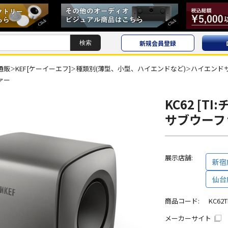
新規会員登録
通販
KEF[ケーイーエフ]
種類別(薄型、小型、ハイエンドなど)
ハイエンド
＞
＞
＞
ァー
KC62 [T
サブウーフ
展示店舗:
新宿
仙台
商品コード:
KC62T
メーカーサイト