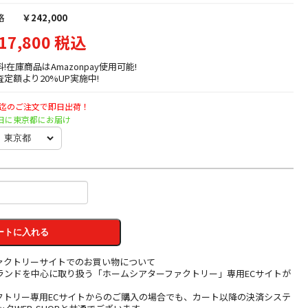
格
￥242,000
17,800 税込
料!在庫商品はAmazonpay使用可能!
定額より20%UP実施中!
時迄のご注文で即日出荷！
火曜日に東京都にお届け
ートに入れる
ァクトリーサイトでのお買い物について
ランドを中心に取り扱う「ホームシアターファクトリー」専用ECサイトが
クトリー専用ECサイトからのご購入の場合でも、カート以降の決済システ