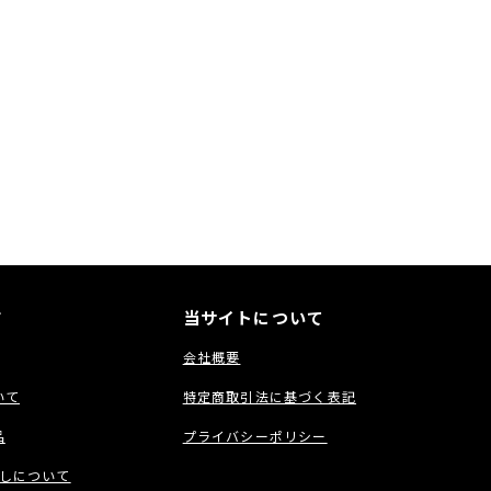
ン Class D
MS (2 x 500W RMS)
Hz – 140Hz, LFE
ト
入力
 フォノソケット
・フィルター 40Hz – 120Hz, Bypass
, 50/60 Hz
s)
 250 x 256 x 248 mm (9.68 x 10.07 x 9.76 インチ)
ョン
ク
ト
ー
ド
当サイトについて
会社概要
いて
特定商取引法に基づく表記
品
プライバシーポリシー
しについて