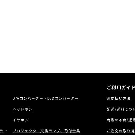
○最大出力 105dB
○アンプタイプ ビルトイ
○アンプパワー 1000W R
○ローパスフィルター 40
○入力
・RCA フォノソケッ
・スピーカーレベル
○ライン出力 RCA
○ライン出力 ハイ・パス
○使用電力 100 - 240V
○消費電力 1000W
○重さ 14kg (30.9Ib
○サイズ(高さ X 幅 X 奥行)
○カラー バリエーシ
・ カーボン・ブラッ
・ ミネラル・ホワイ
・ チタニウム・グレ
ご利用ガイ
D/Aコンバーター・D/Dコンバーター
お支払い方法
ヘッドホン
配送/送料につ
イヤホン
商品の不良/返
ラック
プロジェクター交換ランプ、取付金具
ご注文の取り消