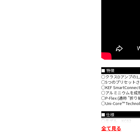
■ 特徴
○クラスDアンプの1,000
○5つのプリセット
○KEF SmartC
○アルミニウムを成
○P-Flex (通称 
○Uni-Core™ Techno
■ 仕様
○モデル KC62
○デザイン Uni-C
全て見る
○ドライバーユニット 2
○周波数レスポンス (±3