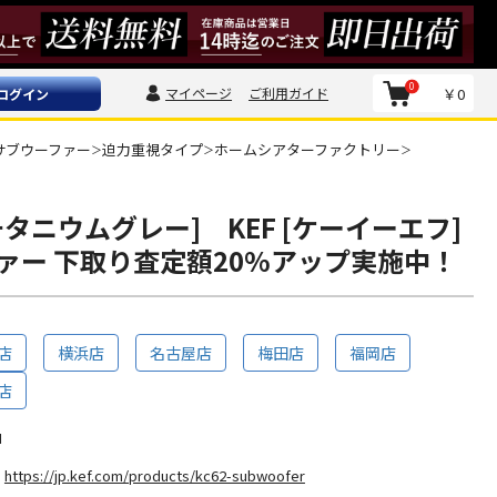
0
マイページ
ご利用ガイド
￥0
ログイン
サブウーファー
迫力重視タイプ
ホームシアターファクトリー
＞
＞
＞
I:チタニウムグレー] KEF [ケーイーエフ]
ァー 下取り査定額20%アップ実施中！
店
横浜店
名古屋店
梅田店
福岡店
店
I
https://jp.kef.com/products/kc62-subwoofer