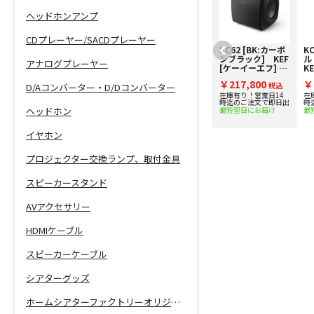
ヘッドホンアンプ
CDプレーヤー/SACDプレーヤー
【アウトレット】
KC62 [BK:カーボ
K
KEF KC62(TI)
ンブラック] KEF
ル
アナログプレーヤー
【コード90-
[ケーイーエフ] サ
K
02930】サブウー
ブウーファー 下取
フ
￥188,100
￥217,800
￥
ファー
税込
り査定額20%アッ
税込
ー
D/Aコンバーター・D/Dコンバーター
プ実施中！
2
在庫有り！営業日14
在
時迄のご注文で即日出
時
中
最短翌日にお届け
最
ヘッドホン
イヤホン
プロジェクター交換ランプ、取付金具
スピーカースタンド
AVアクセサリー
HDMIケーブル
スピーカーケーブル
シアターグッズ
ホームシアターファクトリーオリジナル商品