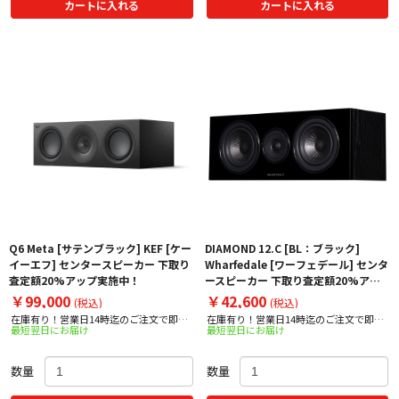
カートに入れる
カートに入れる
Q6 Meta [サテンブラック] KEF [ケー
DIAMOND 12.C [BL：ブラック]
イーエフ] センタースピーカー 下取り
Wharfedale [ワーフェデール] センタ
査定額20%アップ実施中！
ースピーカー 下取り査定額20%アッ
プ実施中！
￥99,000
￥42,600
(税込)
(税込)
在庫有り！営業日14時迄のご注文で即日
在庫有り！営業日14時迄のご注文で即日
最短翌日にお届け
最短翌日にお届け
出荷！
出荷！
数量
数量