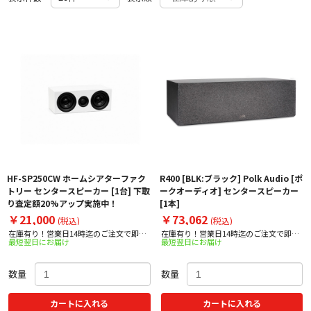
HF-SP250CW ホームシアターファク
R400 [BLK:ブラック] Polk Audio [ポ
トリー センタースピーカー [1台] 下取
ークオーディオ] センタースピーカー
り査定額20%アップ実施中！
[1本]
￥21,000
￥73,062
(税込)
(税込)
在庫有り！営業日14時迄のご注文で即日
在庫有り！営業日14時迄のご注文で即日
最短翌日にお届け
最短翌日にお届け
出荷！
出荷！
数量
数量
カートに入れる
カートに入れる