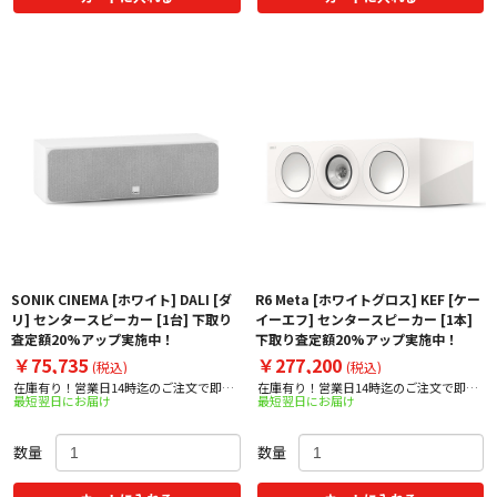
SONIK CINEMA [ホワイト] DALI [ダ
R6 Meta [ホワイトグロス] KEF [ケー
リ] センタースピーカー [1台] 下取り
イーエフ] センタースピーカー [1本]
査定額20%アップ実施中！
下取り査定額20%アップ実施中！
￥75,735
￥277,200
(税込)
(税込)
在庫有り！営業日14時迄のご注文で即日
在庫有り！営業日14時迄のご注文で即日
最短翌日にお届け
最短翌日にお届け
出荷！
出荷！
数量
数量