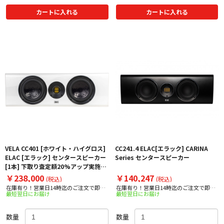
カートに入れる
カートに入れる
VELA CC401 [ホワイト・ハイグロス]
CC241.4 ELAC[エラック] CARINA
ELAC [エラック] センタースピーカー
Series センタースピーカー
[1本] 下取り査定額20%アップ実施
中！
￥238,000
￥140,247
(税込)
(税込)
在庫有り！営業日14時迄のご注文で即日
在庫有り！営業日14時迄のご注文で即日
最短翌日にお届け
最短翌日にお届け
出荷！
出荷！
数量
数量