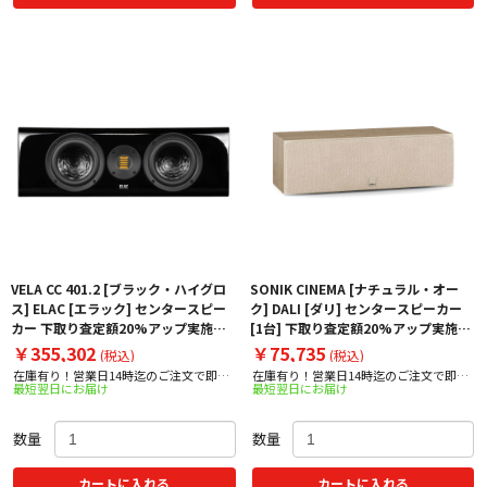
VELA CC 401.2 [ブラック・ハイグロ
SONIK CINEMA [ナチュラル・オー
ス] ELAC [エラック] センタースピー
ク] DALI [ダリ] センタースピーカー
カー 下取り査定額20%アップ実施
[1台] 下取り査定額20%アップ実施
中！
中！
￥355,302
￥75,735
(税込)
(税込)
在庫有り！営業日14時迄のご注文で即日
在庫有り！営業日14時迄のご注文で即日
最短翌日にお届け
最短翌日にお届け
出荷！
出荷！
数量
数量
カートに入れる
カートに入れる