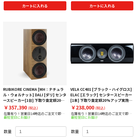
カートに入れる
カートに入れる
RUBIKORE CINEMA [MH：ナチュラ
VELA CC401 [ブラック・ハイグロス]
ル・ウォルナット] DALI [ダリ] センタ
ELAC [エラック] センタースピーカー
ースピーカー[1台] 下取り査定額20%
[1本] 下取り査定額20%アップ実施
アップ実施中！
中！
￥357,390
￥238,000
(税込)
(税込)
在庫有り！営業日14時迄のご注文で即日
在庫有り！営業日14時迄のご注文で即日
最短翌日にお届け
最短翌日にお届け
出荷！
出荷！
数量
数量