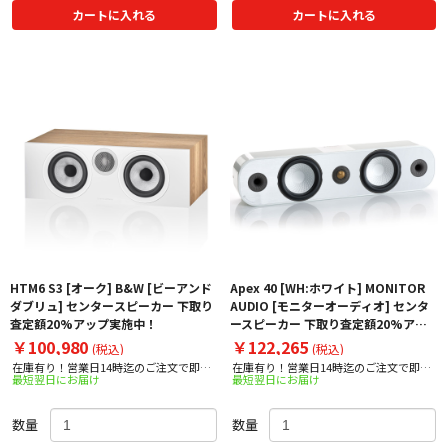
カートに入れる
カートに入れる
HTM6 S3 [オーク] B&W [ビーアンド
Apex 40 [WH:ホワイト] MONITOR
ダブリュ] センタースピーカー 下取り
AUDIO [モニターオーディオ] センタ
査定額20%アップ実施中！
ースピーカー 下取り査定額20%アッ
プ実施中！
￥100,980
￥122,265
(税込)
(税込)
在庫有り！営業日14時迄のご注文で即日
在庫有り！営業日14時迄のご注文で即日
最短翌日にお届け
最短翌日にお届け
出荷！
出荷！
数量
数量