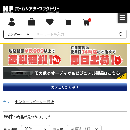
0
センタースピーカー 通販
カテゴリから探す
|
センタースピーカー 通販
全て
86件
の商品が見つかりました
表示件数
表示順