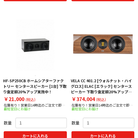
HF-SP250CB ホームシアターファク
VELA CC 401.2 [ウォルナット・ハイ
トリー センタースピーカー [1台] 下取
グロス] ELAC [エラック] センタース
り査定額20%アップ実施中！
ピーカー 下取り査定額20%アップ実
施中！
￥21,000
￥374,004
(税込)
(税込)
在庫有り！営業日14時迄のご注文で即日
在庫有り！営業日14時迄のご注文で即日
最短翌日にお届け
最短翌日にお届け
出荷！
出荷！
数量
数量
カートに入れる
カートに入れる