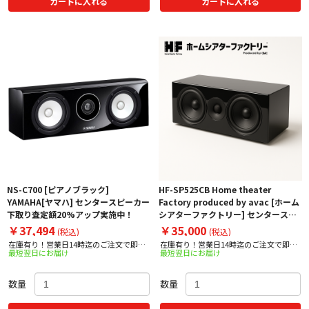
カートに入れる
カートに入れる
NS-C700 [ピアノブラック]
HF-SP525CB Home theater
YAMAHA[ヤマハ] センタースピーカー
Factory produced by avac [ホーム
下取り査定額20%アップ実施中！
シアターファクトリー] センタースピ
ーカー [1台] 下取り査定額20%アップ
￥37,494
￥35,000
(税込)
(税込)
実施中！
在庫有り！営業日14時迄のご注文で即日
在庫有り！営業日14時迄のご注文で即日
最短翌日にお届け
最短翌日にお届け
出荷！
出荷！
数量
数量