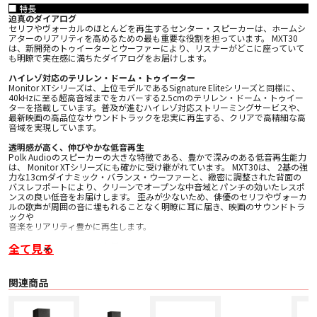
■ 特長
迫真のダイアログ
セリフやヴォーカルのほとんどを再生するセンター・スピーカーは、ホームシ
アターのリアリティを高めるための最も重要な役割を担っています。 MXT30
は、新開発のトゥイーターとウーファーにより、リスナーがどこに座っていて
も明瞭で実在感に満ちたダイアログをお届けします。
ハイレゾ対応のテリレン・ドーム・トゥイーター
Monitor XTシリーズは、上位モデルであるSignature Eliteシリーズと同様に、
40kHzに至る超高音域までをカバーする2.5cmのテリレン・ドーム・トゥイー
ターを搭載しています。普及が進むハイレゾ対応ストリーミングサービスや、
最新映画の高品位なサウンドトラックを忠実に再生する、クリアで高精細な高
音域を実現しています。
透明感が高く、伸びやかな低音再生
Polk Audioのスピーカーの大きな特徴である、豊かで深みのある低音再生能力
は、 Monitor XTシリーズにも確かに受け継がれています。 MXT30は、 2基の強
力な13cmダイナミック・バランス・ウーファーと、緻密に調整された背面の
バスレフポートにより、クリーンでオープンな中音域とパンチの効いたレスポ
ンスの良い低音をお届けします。 歪みが少ないため、俳優のセリフやヴォーカ
ルの歌声が周囲の音に埋もれることなく明瞭に耳に届き、映画のサウンドトラ
ックや
音楽をリアリティ豊かに再生します。
シームレスなサラウンド空間
全て見る
Monitor XTシリーズのスピーカーは、シリーズを通して音色のマッチングが図
られているため、どんな組み合わせでも全方位のサウンドがシームレスにつな
がる理想的なホームシアターシステムを構築することができます。さらに、ハ
関連商品
イトモジュールのMXT90をシステムに追加すれば、高さ方向にも空間が広がる
イマーシブサウンドを存分に楽しむことができます。
その他特長