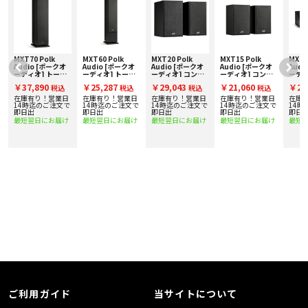
• Hi-Res Audio 認証取得
• アンプへの負荷が軽い高感度設計
• 音質への影響が小さく、見た目にもクリーンなグリル
• 5年間の製品保証
■ 仕様
MXT70 Polk
MXT60 Polk
MXT20 Polk
MXT15 Polk
MXT9
〇 トランスデューサー
Audio [ポークオ
Audio [ポークオ
Audio [ポークオ
Audio [ポークオ
Audi
ーディオ] トール
ーディオ] トール
ーディオ] コンパ
ーディオ] コンパ
ーディ
・ 2.5cm テリレン ドーム トゥイーター
査
ボーイスピーカー
ボーイスピーカー
クトブックシェル
クトブックシェル
ブル
・ 13cm バイ・ラミネート・コンポジット・ウーファー × 2
￥37,890
￥25,287
￥29,043
￥21,060
￥20
税込
税込
税込
税込
実
[1台] 下取り査定
[1台] 下取り査定
フスピーカー [ペ
フスピーカー [ペ
[1ペ
〇 エンクロージャー形式 リア・バスレフ型
額20%アップ実施
額20%アップ実施
ア] 下取り査定額
ア] 下取り査定額
定額2
在庫有り！営業日
在庫有り！営業日
在庫有り！営業日
在庫有り！営業日
在庫
〇 再生周波数範囲 55Hz–40kHz
中！
中！
20%アップ実施
20%アップ実施
施中
で
14時迄のご注文で
14時迄のご注文で
14時迄のご注文で
14時迄のご注文で
14時
即日出
即日出
中！
即日出
中！
即日出
即日
〇 インピーダンス 4Ω
最短翌日にお届け
最短翌日にお届け
最短翌日にお届け
最短翌日にお届け
最短
〇 感度 (2.83V/1m) 89dB
〇 クロスオーバー周波数 2,500Hz
〇 接続端子 シングル、ニッケルめっき
〇 カラー マット・ブラック
〇 壁掛け対応 ―
〇 外形寸法（W×H×D） 483mm × 166mm × 207mm
〇 質量 5.9kg
〇 付属品 取扱説明書、 保証書、 グリル、ラバーパッド
ご利用ガイド
当サイトについて