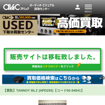
person
MENU
【買取】TANNOY IIILZ (HPD295)【コード00-94841】