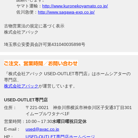
ヤマト運輸：
http://www.kuronekoyamato.co.jp/
佐川急便：
http://www.sagawa-exp.co.jp/
古物営業法の規定に基づく表示
株式会社アバック
埼玉県公安委員会許可第431040035898号
『株式会社アバック USED-OUTLET専門店』はホームシアターの
専門店、
株式会社アバック
が運営しています。
USED-OUTLET専門店
住所：
〒221-0021 神奈川県横浜市神奈川区子安通3丁目301
イムーブルワタナベ1F
営業時間：
10:00～17:30
水曜日曜祝日定休
E-mail：
used@avac.co.jp
HP：
USED-OUTLET専門店ホームページ