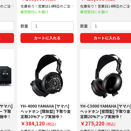
迄のご注文
在庫有り！営業日14時迄のご注文
在庫有り！営業日14時迄のご注
で即日出荷！
で即日出荷！
最短翌日にお届け
最短翌日にお届け
数量
数量
る
カートに入れる
カートに入れる
 [ヤマハ]
YH-4000 YAMAHA [ヤマハ]
YH-C3000 YAMAHA [ヤマハ
ー 下取
ヘッドホン [開放型] 下取り査
ヘッドホン [密閉型] 下取り査
実施中！
定額20%アップ実施中！
定額20%アップ実施中！
￥384,120
￥275,220
(税込)
(税込)
迄のご注文
在庫有り！営業日14時迄のご注文
在庫有り！営業日14時迄のご注