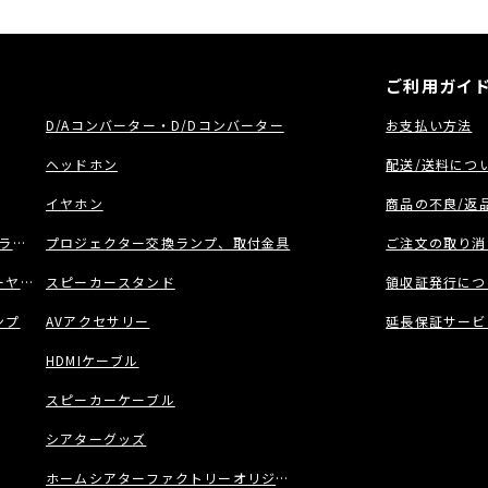
ご利用ガイ
D/Aコンバーター・D/Dコンバーター
お支払い方法
ヘッドホン
配送/送料につ
イヤホン
商品の不良/返
ラック
プロジェクター交換ランプ、取付金具
ご注文の取り消
ヤー/ネットワーク機能付きCDプレーヤー
スピーカースタンド
領収証発行につ
ンプ
AVアクセサリー
延長保証サービ
HDMIケーブル
スピーカーケーブル
シアターグッズ
ホームシアターファクトリーオリジナル商品