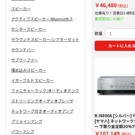
￥46,480
(税込)
スピーカー
在庫有り！営業日14時
で即日出荷！
最短翌日にお届け
アクティブスピーカー/Bluetoothスピーカー
センタースピーカー
数量
サラウンドスピーカー/シアターセット
カートに入れ
サウンドバー
サブウーファー
埋め込みスピーカー
イネーブルドスピーカー
ファニチャーラック/オーディオラック
ストリーミングオーディオプレーヤー/ネットワーク機能付きCDプレーヤー
ネットワーク付きオーディオアンプ
R-N800A [シルバー] 
[ヤマハ] ネットワー
プリメインアンプ
ー 下取り査定額20%
パワーアンプ
施中！
￥107,149
(税込)