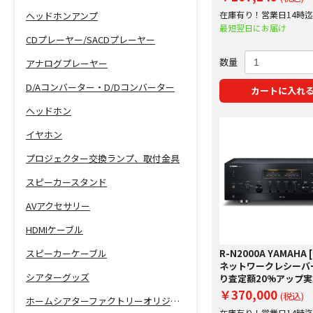
在庫有り！営業日14時
ヘッドホンアンプ
で即日出荷！
最短翌日にお届け
CDプレーヤー/SACDプレーヤー
数量
アナログプレーヤー
D/Aコンバーター・D/Dコンバーター
カートに入れ
ヘッドホン
イヤホン
プロジェクター交換ランプ、取付金具
スピーカースタンド
AVアクセサリー
HDMIケーブル
R-N2000A YAMAHA
スピーカーケーブル
ネットワークレシーバ
シアターグッズ
り査定額20%アップ
￥370,000
(税込)
ホームシアターファクトリーオリジナル商品
在庫有り！営業日14時