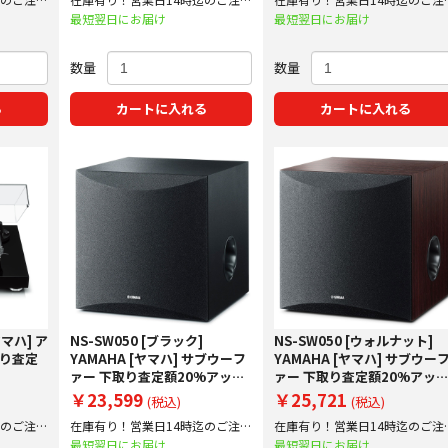
で即日出荷！
で即日出荷！
最短翌日にお届け
最短翌日にお届け
数量
数量
る
カートに入れる
カートに入れる
ヤマハ] ア
NS-SW050 [ブラック]
NS-SW050 [ウォルナット]
取り査定
YAMAHA [ヤマハ] サブウーフ
YAMAHA [ヤマハ] サブウー
ァー 下取り査定額20%アップ
ァー 下取り査定額20%アッ
実施中！
実施中！
￥23,599
￥25,721
(税込)
(税込)
迄のご注文
在庫有り！営業日14時迄のご注文
在庫有り！営業日14時迄のご注
で即日出荷！
で即日出荷！
最短翌日にお届け
最短翌日にお届け