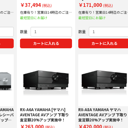
ップ実施中！
施中！
￥37,494
￥171,000
(税込)
(税込)
迄のご注文
在庫有り！営業日14時迄のご注文
在庫有り！営業日14時迄のご注
で即日出荷！
で即日出荷！
最短翌日にお届け
最短翌日にお届け
数量
数量
る
カートに入れる
カートに入れる
YAMAHA
RX-A6A YAMAHA [ヤマハ]
RX-A8A YAMAHA ヤマハ
クレシーバ
AVENTAGE AVアンプ 下取り
AVENTAGE AVアンプ 下取り
アップ実
査定額20%アップ実施中！
査定額20%アップ実施中！
￥263,000
￥420,000
(税込)
(税込)