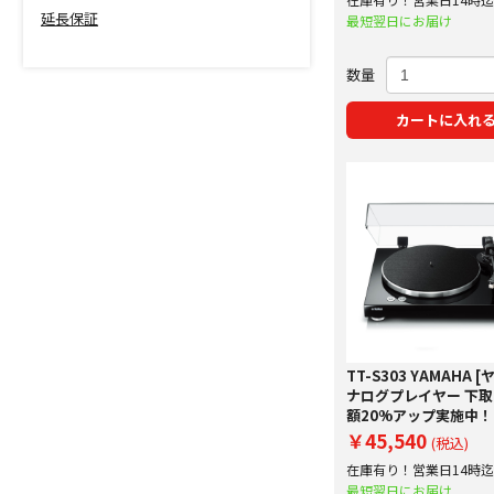
延長保証
で即日出荷！
最短翌日にお届け
数量
カートに入れ
TT-S303 YAMAHA [
ナログプレイヤー 下
額20%アップ実施中！
￥45,540
(税込)
在庫有り！営業日14時
で即日出荷！
最短翌日にお届け