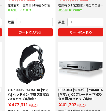
文
在庫有り！営業日14時迄のご注文
在庫有り！営業日14時迄のご注文
で即日出荷！
で即日出荷！
最短翌日にお届け
最短翌日にお届け
数量
数量
カートに入れる
カートに入れる
]
YH-5000SE YAMAHA [ヤマ
CD-S303 [シルバー] YAMAHA
ハ] ヘッドホン 下取り査定額
[ヤマハ] CDプレーヤー 下取り
20%アップ実施中！
査定額20%アップ実施中！
￥472,311
￥41,202
(税込)
(税込)
文
在庫有り！営業日14時迄のご注文
在庫有り！営業日14時迄のご注文