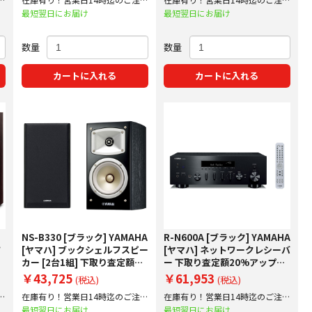
で即日出荷！
で即日出荷！
最短翌日にお届け
最短翌日にお届け
数量
数量
カートに入れる
カートに入れる
NS-B330 [ブラック] YAMAHA
R-N600A [ブラック] YAMAHA
フ
[ヤマハ] ブックシェルフスピー
[ヤマハ] ネットワークレシーバ
プ
カー [2台1組] 下取り査定額
ー 下取り査定額20%アップ実
20%アップ実施中！
施中！
￥43,725
￥61,953
(税込)
(税込)
文
在庫有り！営業日14時迄のご注文
在庫有り！営業日14時迄のご注文
で即日出荷！
で即日出荷！
最短翌日にお届け
最短翌日にお届け