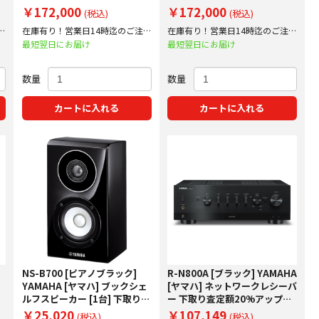
20%アップ実施中！
20%アップ実施中！
￥172,000
￥172,000
(税込)
(税込)
文
在庫有り！営業日14時迄のご注文
在庫有り！営業日14時迄のご注文
で即日出荷！
で即日出荷！
最短翌日にお届け
最短翌日にお届け
数量
数量
カートに入れる
カートに入れる
NS-B700 [ピアノブラック]
R-N800A [ブラック] YAMAHA
YAMAHA [ヤマハ] ブックシェ
[ヤマハ] ネットワークレシーバ
ルフスピーカー [1台] 下取り査
ー 下取り査定額20%アップ実
定額20%アップ実施中！
施中！
￥25,020
￥107,149
(税込)
(税込)