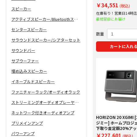
定額20%アップ実施中
￥34,551
(税込)
スピーカー
在庫有り！営業日14時
で即日出荷！
最短翌日にお届け
アクティブスピーカー/Bluetoothスピーカー
センタースピーカー
数量
サラウンドスピーカー/シアターセット
カートに入れ
サウンドバー
サブウーファー
埋め込みスピーカー
イネーブルドスピーカー
ファニチャーラック/オーディオラック
ストリーミングオーディオプレーヤー/ネットワーク機能付きCDプレーヤー
ネットワーク付きオーディオアンプ
HORIZON 20 XGIMI
ジミー] ホームプロジ
プリメインアンプ
下取り査定額20%ア
パワーアンプ
中！
￥227,601
(税込)