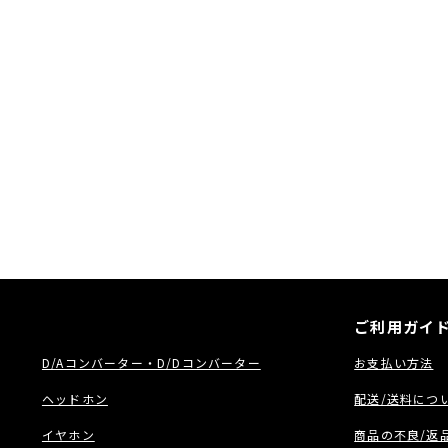
ご利用ガイ
D/Aコンバーター・D/Dコンバーター
お支払い方法
ヘッドホン
配送/送料につ
イヤホン
商品の不良/返