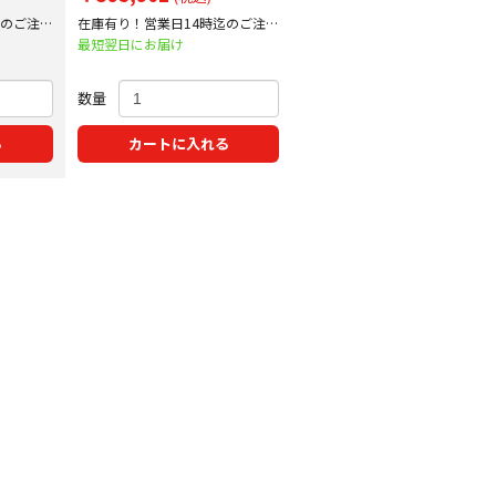
迄のご注文
在庫有り！営業日14時迄のご注文
で即日出荷！
最短翌日にお届け
数量
る
カートに入れる