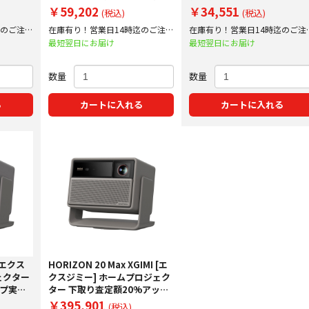
！
実施中！
定額20%アップ実施中！
￥59,202
￥34,551
(税込)
(税込)
迄のご注文
在庫有り！営業日14時迄のご注文
在庫有り！営業日14時迄のご注
で即日出荷！
で即日出荷！
最短翌日にお届け
最短翌日にお届け
数量
数量
る
カートに入れる
カートに入れる
 [エクス
HORIZON 20 Max XGIMI [エ
ェクター
クスジミー] ホームプロジェク
ップ実施
ター 下取り査定額20%アップ
実施中！
￥395,901
(税込)