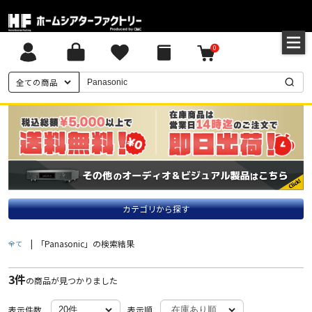
0
全ての商品
カテゴリから探す
|
「Panasonic」の検索結果
全て
3件
の商品が見つかりました
表示件数
表示順