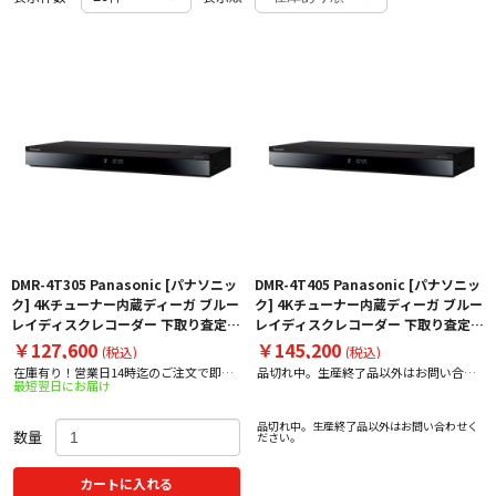
DMR-4T305 Panasonic [パナソニッ
DMR-4T405 Panasonic [パナソニッ
ク] 4Kチューナー内蔵ディーガ ブルー
ク] 4Kチューナー内蔵ディーガ ブルー
レイディスクレコーダー 下取り査定額
レイディスクレコーダー 下取り査定額
20%アップ実施中！
20%アップ実施中！
￥127,600
￥145,200
(税込)
(税込)
在庫有り！営業日14時迄のご注文で即日
品切れ中。生産終了品以外はお問い合わ
最短翌日にお届け
出荷！
せください。
品切れ中。生産終了品以外はお問い合わせく
数量
ださい。
カートに入れる