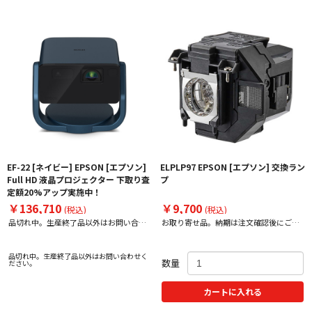
EF-22 [ネイビー] EPSON [エプソン]
ELPLP97 EPSON [エプソン] 交換ラン
Full HD 液晶プロジェクター 下取り査
プ
定額20%アップ実施中！
￥136,710
￥9,700
(税込)
(税込)
品切れ中。生産終了品以外はお問い合わ
お取り寄せ品。納期は注文確認後にご案
せください。
内いたします。
品切れ中。生産終了品以外はお問い合わせく
数量
ださい。
カートに入れる