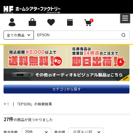
0
全ての商品
カテゴリから探す
|
「EPSON」の検索結果
全て
27件
の商品が見つかりました
表示件数
表示順