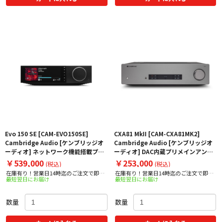
Evo 150 SE [CAM-EVO150SE]
CXA81 MkII [CAM-CXA81MK2]
Cambridge Audio [ケンブリッジオ
Cambridge Audio [ケンブリッジオ
ーディオ] ネットワーク機能搭載プリ
ーディオ] DAC内蔵プリメインアンプ
メインアンプ 下取り査定額20%アッ
下取り査定額20%アップ実施中！
￥539,000
￥253,000
(税込)
(税込)
プ実施中！
在庫有り！営業日14時迄のご注文で即日
在庫有り！営業日14時迄のご注文で即日
最短翌日にお届け
最短翌日にお届け
出荷！
出荷！
数量
数量