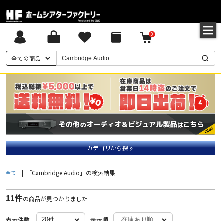
0
全ての商品
カテゴリから探す
|
「Cambridge Audio」の検索結果
全て
11件
の商品が見つかりました
表示件数
表示順