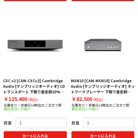
CXC v2 [CAM-CXCv2] Cambridge
MXN10 [CAM-MXN10] Cambridge
Audio [ケンブリッジオーディオ] CD
Audio [ケンブリッジオーディオ] ネッ
トランスポート 下取り査定額20%ア
トワークプレーヤー 下取り査定額
ップ実施中！
20%アップ実施中！
￥125,400
￥82,500
(税込)
(税込)
在庫有り！営業日14時迄のご注文で即日
在庫有り！営業日14時迄のご注文で即日
最短翌日にお届け
最短翌日にお届け
出荷！
出荷！
数量
数量
カートに入れる
カートに入れる