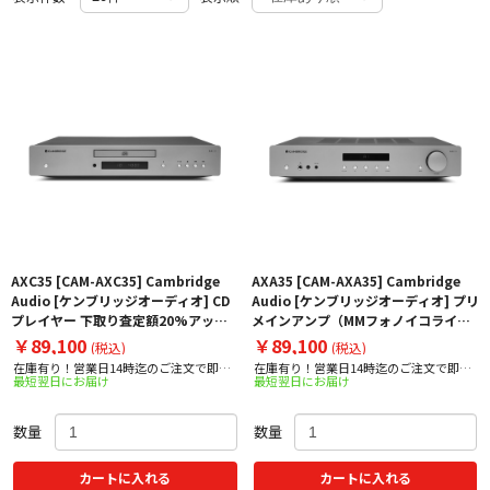
AXC35 [CAM-AXC35] Cambridge
AXA35 [CAM-AXA35] Cambridge
Audio [ケンブリッジオーディオ] CD
Audio [ケンブリッジオーディオ] プリ
プレイヤー 下取り査定額20%アップ
メインアンプ（MMフォノイコライザ
実施中！
ー内蔵） 下取り査定額20%アップ実
￥89,100
￥89,100
(税込)
(税込)
施中！
在庫有り！営業日14時迄のご注文で即日
在庫有り！営業日14時迄のご注文で即日
最短翌日にお届け
最短翌日にお届け
出荷！
出荷！
数量
数量
カートに入れる
カートに入れる