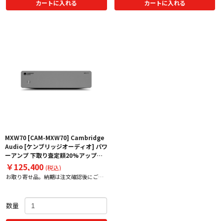
カートに入れる
カートに入れる
MXW70 [CAM-MXW70] Cambridge
Audio [ケンブリッジオーディオ] パワ
ーアンプ 下取り査定額20%アップ実
施中！
￥125,400
(税込)
お取り寄せ品。納期は注文確認後にご案
内いたします。
数量