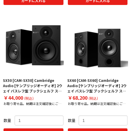
カートに入れる
カートに入れる
SX50 [CAM-SX50] Cambridge
SX60 [CAM-SX60] Cambridge
Audio [ケンブリッジオーディオ] 2ウ
Audio [ケンブリッジオーディオ] 2ウ
ェイ バスレフ型 ブックシェルフ スピ
ェイ バスレフ型 ブックシェルフ スピ
ーカー [ペア] 下取り査定額20%アッ
ーカー [ペア] 下取り査定額20%アッ
￥44,000
￥68,200
(税込)
(税込)
プ実施中！
プ実施中！
お取り寄せ品。納期は注文確認後にご案
お取り寄せ品。納期は注文確認後にご案
内いたします。
内いたします。
数量
数量