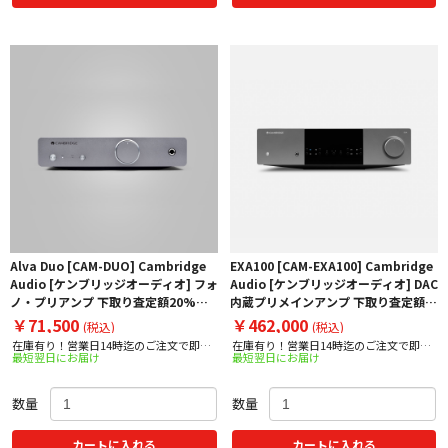
Alva Duo [CAM-DUO] Cambridge
EXA100 [CAM-EXA100] Cambridge
Audio [ケンブリッジオーディオ] フォ
Audio [ケンブリッジオーディオ] DAC
ノ・プリアンプ 下取り査定額20%ア
内蔵プリメインアンプ 下取り査定額
ップ実施中！
20%アップ実施中！
￥71,500
￥462,000
(税込)
(税込)
在庫有り！営業日14時迄のご注文で即日
在庫有り！営業日14時迄のご注文で即日
最短翌日にお届け
最短翌日にお届け
出荷！
出荷！
数量
数量
カートに入れる
カートに入れる