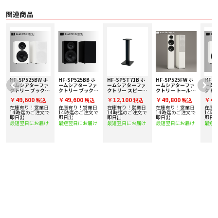
⚫ スピーカースタンドの天板側もマジックテープを活用する事で、スピーカー
ケーブルを綺麗に収める事が可能です。
関連商品
⚫ 「HF-SPST71B」は、ホームシアターファクトリー製ブックシェルフスピー
カー「HF-SP525B」に使用した場合、全体の高さがトールボーイスピーカー
「HF-SP525F」とほぼ同じ高さになります。
⚫ ホームシアタファクトリースピーカーを使ってサラウンド環境を構築した場
合には、より理想的なスピーカーセッティングを可能にしています。
■ 主な仕様
〇 本体寸法
・ 本体高さ：720mm ※フット含む
・ 天板寸法：W195 × D225（mm）
HF-SP525BW ホ
HF-SP525BB ホ
HF-SPST71B ホ
HF-SP525FW ホ
HF-S
ームシアターファ
ームシアターファ
ームシアターファ
ームシアターファ
ーム
・ 底板寸法：W280 × D310（mm）
ボ
クトリー ブックシ
クトリー ブックシ
クトリー スピーカ
クトリー トールボ
クトリ
〇 質量 5Kg（1台）
1
ェルフスピーカー
ェルフスピーカー
ースタンド [1台]
ーイスピーカー [1
ェル
￥49,600
￥49,600
￥12,100
￥49,800
￥49
〇 本体カラー ブラック
税込
税込
税込
税込
[1組] 下取り査定
[1組] 下取り査定
下取り査定額20%
台] 下取り査定額
[1組
〇 付属品
額20%アップ実施
額20%アップ実施
アップ実施中！
20%アップ実施
額20
在庫有り！営業日
在庫有り！営業日
在庫有り！営業日
在庫有り！営業日
在庫
中！
中！
中！
中！
で
14時迄のご注文で
14時迄のご注文で
14時迄のご注文で
14時迄のご注文で
14時
・ フット（4個）
即日出
即日出
即日出
即日出
即日
・ ケーブル固定用マジックテープ（2枚）
最短翌日にお届け
最短翌日にお届け
最短翌日にお届け
最短翌日にお届け
最短
・ クッション材（4個）
・ 六角レンチ
・ 取扱説明書