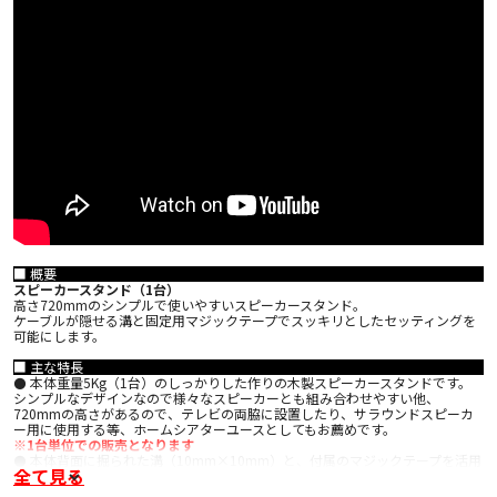
■ 概要
スピーカースタンド（1台）
高さ720mmのシンプルで使いやすいスピーカースタンド。
ケーブルが隠せる溝と固定用マジックテープでスッキリとしたセッティングを
可能にします。
■ 主な特長
⚫ 本体重量5Kg（1台）のしっかりした作りの木製スピーカースタンドです。
シンプルなデザインなので様々なスピーカーとも組み合わせやすい他、
720mmの高さがあるので、テレビの両脇に設置したり、サラウンドスピーカ
ー用に使用する等、ホームシアターユースとしてもお薦めです。
※1台単位での販売となります
⚫ 本体背面に掘られた溝（10mm×10mm）と、付属のマジックテープを活用
全て見る
する事で、スピーカーケーブルを綺麗に収める事ができる仕様となっていま
す。