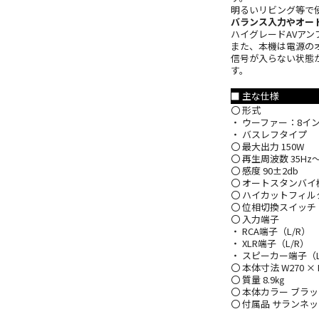
明るいリビング等で
バランス入力やオー
ハイグレードAVアン
また、本機は電源の
信号が入らない状態
す。
■ 主な仕様
〇 形式
・ ウーファー：8イ
・ バスレフタイプ
〇 最大出力 150W
〇 再生周波数 35Hz～
〇 感度 90±2db
〇 オートスタンバイ
〇 ハイカットフィルター 
〇 位相切換スイッチ（
〇 入力端子
・ RCA端子（L/R）
・ XLR端子（L/R）
・ スピーカー端子（L
〇 本体寸法 W270 ×
〇 質量 8.9㎏
〇 本体カラー ブラ
〇 付属品 サランネ