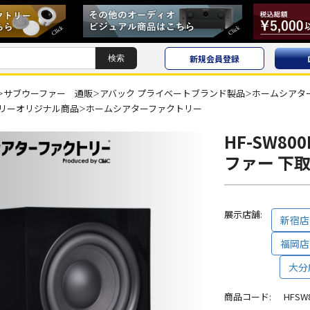
新規会員登録
サブウーファー 通販
アバック プライベートブランド製品
ホームシアタ
＞
＞
＞
リーオリジナル商品
ホームシアターファクトリー
＞
HF-SW8
ファー 下
展示店舗:
新宿店
福岡店
大分
商品コード:
HFSW