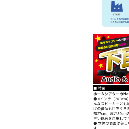
■ 特長
ホームシアターのN
⚫ 8インチ（20.
んなスピーカーとも
げの筐体も目を引き
幅27cm、高さ30
早い低音を再生して
⚫ 本体の表面は美
す。