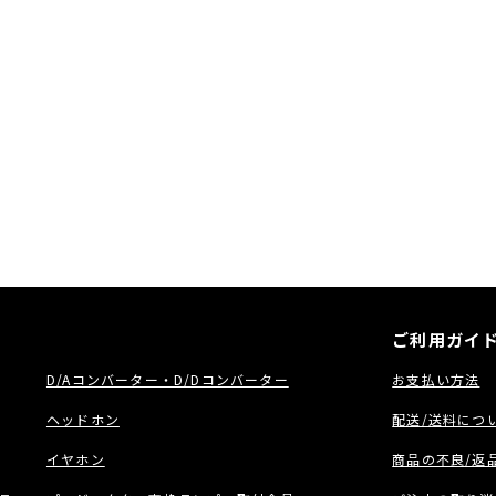
ご利用ガイ
D/Aコンバーター・D/Dコンバーター
お支払い方法
ヘッドホン
配送/送料につ
イヤホン
商品の不良/返