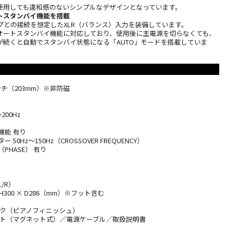
使用しても違和感のないシンプルなデザインとなっています。
トスタンバイ機能を搭載
プとの接続を想定したXLR（バランス）入力を装備しています。
オートスタンバイ機能に対応しており、使用後に主電源を切らなくても、
が続くと自動でスタンバイ状態になる「AUTO」モードを搭載していま
ンチ（203mm）※非防磁
200Hz
機能 有り
50Hz～150Hz（CROSSOVER FREQUENCY）
PHASE） 有り
/R）
 H300 × D286（mm）※フット含む
ック（ピアノフィニッシュ）
ット（マグネット式）／電源ケーブル／取扱説明書