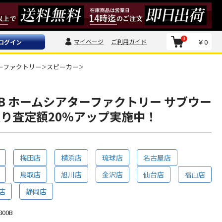
0
マイページ
ご利用ガイド
￥0
ログイン
ーファクトリー
スピーカー
＞
＞
00B ホームシアターファクトリー サブウー
取り査定額20%アップ実施中！
梅田店
横浜店
琉球店
名古屋店
鳥取店
旭川店
金沢店
仙台店
福山店
店
静岡店
800B