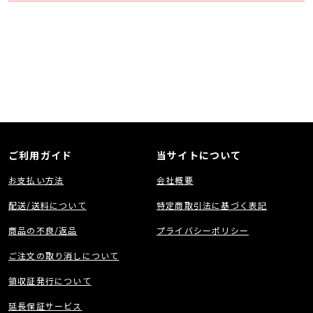
また、極細の平織り繊維（グラスファイバー）構造を採用することで、強度や
平面性をしなやかに保ったまま、スクリーン表面の凹凸露出を消し去り、
4K/8Kの高解像映像を投影してもモワレの発生しない非常にフラットな膜面を
実現しています。
スクリーンケースはアルミ製1ピース構造のモノリシックデザインを採用
シンプルでモダンな外観に加え、ボディ剛性を高めることでスクリーン幕面の
平面性を高める役目も兼ね備えた構造になっています。
（ケースカラーは「ホワイト」と「ブラック」の2色展開となります）
L型ブラケット付属
付属のL型ブラケットを使用することで天井や壁面へスムーズな設置が可能と
なる他、設置後の微調整も容易に行える為、より希望する位置に投影画面を配
置することが可能です。
（※壁や天井への設置については専門業者にご依頼ください）
本体の上部黒マスク（上黒）として880ｍｍが標準装備
その為、標準的な天井高（2500mm程度）のお部屋であれば、床面から
250mm～1100mmの間で任意に（約35ｍｍ刻み）スクリーン下限の高さを設
ご利用ガイド
当サイトについて
定できます。
また、天井高3000ｍｍといった高天井のお部屋であっても、床面から750mm
お支払い方法
会社概要
程度の位置までスクリーンを下すことができ、様々なシチュエーションで最適
な投影面の高さを確保する事が可能です。
配送/送料について
特定商取引法に基づく表記
■ 主な仕様
〇 生地 高精細ホワイトマット
商品の不良/返品
プライバシーポリシー
〇 スクリーンゲイン ピークゲイン0.85±5％
〇 サイズ ／ アスペクト比 110インチ／16：9
〇 ケース外形寸法 W2,694×H95×D95（ｍｍ）
ご注文の取り消しについて
〇 イメージエリア（投影面）寸法 W2,435×H1,370（ｍｍ）
〇 上黒マスク寸法（高さ） 755ｍｍ
領収証発行について
〇 左右黒マスク寸法（幅） 各50ｍｍ
〇 下黒マスク寸法（高さ） 25ｍｍ
〇 質量 14㎏
延長保証サービス
〇 付属品 赤外線ワイヤレスリモコンセット（リモコン＆受信機）／セッティ