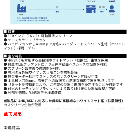
■ 概要
● 110インチ（16：9）電動昇降スクリーン
● ケースカラー：ブラック
● ハイビジョンから4K/8Kまで対応のハイグレードスクリーン生地（ホワイト
マット）採用モデル
■ 主な特長
● 4K/8Kにも対応する高精細ホワイトマット（拡散型）生地を採用
● 付属のL型ブラケットにより天井や壁面へスムーズな設置が可能
● スクリーン設置後の微調整が可能
● 専用の赤外線ワイヤレスリモコンを標準装備
● 静音モーター採用でストレスのないスクリーン昇降が可能
● 上黒最大755mm。高天井への設置でも適正な画面位置を実現します
● リミット調整機能により、ご希望の位置に画面を設定することが可能です
● 付属のセッティングブラケットにより取り付け後の位置微調整が可能
● 外部制御用にRJ45端子を標準装備
当製品には4K/8Kにも対応した非常に高精細なホワイトマット系（拡散特性）
のスクリーン生地が使用
スクリーン表面にミクロン単位の細かな凹凸を作ることで、凹凸の谷間では光
全て見る
を吸収して凹凸の山では光を反射させるという効果を持たせています。これに
より、暗部の再現性を高めながらハイライトをキープすることができ、全体的
なコントラスト感を高めることに成功。ホワイトマットならではの忠実で高い
色再現性に加え、白ピークの高さと、自然で深みのある暗部再現を実現してい
関連商品
ます。