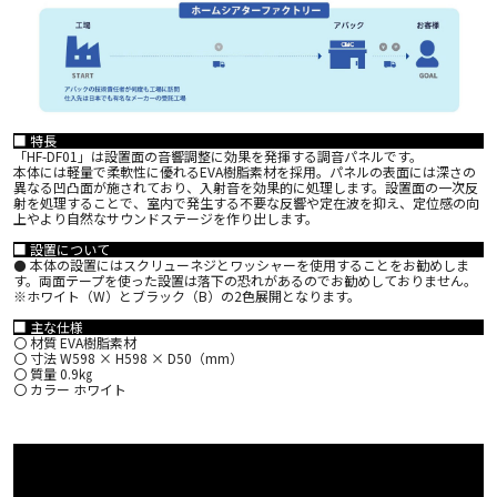
■ 特長
「HF-DF01」は設置面の音響調整に効果を発揮する調音パネルです。
本体には軽量で柔軟性に優れるEVA樹脂素材を採用。パネルの表面には深さの
異なる凹凸面が施されており、入射音を効果的に処理します。設置面の一次反
射を処理することで、室内で発生する不要な反響や定在波を抑え、定位感の向
上やより自然なサウンドステージを作り出します。
■ 設置について
⚫ 本体の設置にはスクリューネジとワッシャーを使用することをお勧めしま
す。両面テープを使った設置は落下の恐れがあるのでお勧めしておりません。
※ホワイト（W）とブラック（B）の2色展開となります。
■ 主な仕様
〇 材質 EVA樹脂素材
〇 寸法 W598 × H598 × D50（mm）
〇 質量 0.9㎏
〇 カラー ホワイト