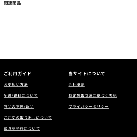
射面を処理することで、室内で発生する不要な反響音を抑え、定位感の向上や
関連商品
より自然なサウンドステージを作り出します。
■ 設置について
本体の設置にはスクリューネジとワッシャーを使用することをお勧めします。
両面テープを使った設置は落下の恐れがあるのでお勧めしておりません。
■ 主な仕様
〇 本体寸法 W598 × H598 × D50（mm）
〇 質量 0.9Kg
〇 本体 EVA樹脂素材
〇 カラー ブラック
ご利用ガイド
当サイトについて
お支払い方法
会社概要
配送/送料について
特定商取引法に基づく表記
商品の不良/返品
プライバシーポリシー
ご注文の取り消しについて
領収証発行について