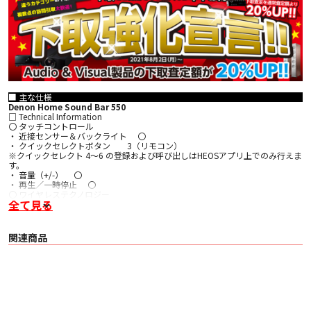
■ 主な仕様
Denon Home Sound Bar 550
□ Technical Information
〇 タッチコントロール
・ 近接センサー＆バックライト 〇
・ クイックセレクトボタン 3（リモコン）
※クイックセレクト 4～6 の登録および呼び出しはHEOSアプリ上でのみ行えま
す。
・ 音量（+/-） 〇
・ 再生／一時停止 〇
〇 ワイヤレステクノロジー
全て見る
・ HEOS Built-In 〇
・ Wi-Fi 2.4 GHz IEEE 802.11b/g/n
・ Wi-Fi 5 GHz IEEE 802.11a/n/ac
・ AirPlay 2 〇
関連商品
・ Bluetooth 〇（SBC）
〇 入出力端子
・ HDMI（入力／出力） 1 / 1（4K、 Dolby Vision、HDR10、 ARC、 eARC、
CEC）
・ 光デジタル入力 1
・ USB-A入力 1
・ ネットワーク 1
・ 3.5 mm ステレオミニジャック 1