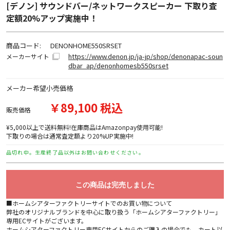
[デノン] サウンドバー/ネットワークスピーカー 下取り査
定額20%アップ実施中！
商品コード:
DENONHOME550SRSET
https://www.denon.jp/ja-jp/shop/denonapac-soun
メーカーサイト
dbar_ap/denonhomesb550srset
メーカー希望小売価格
￥89,100 税込
販売価格
¥5,000以上で送料無料!在庫商品はAmazonpay使用可能!
下取りの場合は通常査定額より20%UP実施中!
品切れ中。生産終了品以外はお問い合わせください。
この商品は完売しました
■ホームシアターファクトリーサイトでのお買い物について
弊社のオリジナルブランドを中心に取り扱う「ホームシアターファクトリー」
専用ECサイトがございます。
ホームシアターファクトリー専用ECサイトからのご購入の場合でも、カート以