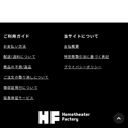
〇 パワーアンプ
・ Class Dアンプ 6（全ch独立駆動）
〇 ドライバー
・ ツイーター 19 mm × 2
・ ミッドバス 55 mm × 4
・ パッシブラジエーター 50 x 90 mm × 3
〇 総合
・ 電源 AC 100～120V、 50/60Hz
ご利用ガイド
当サイトについて
・ 消費電力 50W
・ 待機電力
- 7.0 W（クイックスタートモード、 Wi-Fi接続時）
お支払い方法
会社概要
- 0.4 W（ディープスタンバイモード時）
・ 外形寸法（W× H× D） 650 × 75 × 120 mm
・ 質量 3.5 kg
配送/送料について
特定商取引法に基づく表記
〇付属品
・ かんたんスタートガイド（保証書）
商品の不良/返品
プライバシーポリシー
・ 壁掛け用テンプレート
・ 壁掛け用スペーサー× 2
・ リモコン（電池内蔵）
ご注文の取り消しについて
・ HDMIケーブル
・ 光デジタルケーブル
領収証発行について
・ 電源コード
Denon Home 150 NV
（※ 1 台分の仕様です）
延長保証サービス
□ Technical Information
〇 タッチコントロール
・ 近接センサー＆バックライト ー
・ クイックセレクトボタン 3
・ 音量（+/-） 〇
・ 再生／一時停止 〇
〇 ワイヤレステクノロジー
・ HEOS Built-In 〇